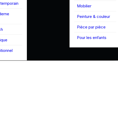
ntemporain
Mobilier
derne
Peinture & couleur
Pièce par pièce
ch
Pour les enfants
tique
itionnel