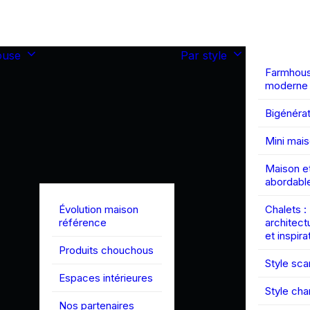
ouse
Par style
Farmhou
moderne
Bigénérat
Mini mai
Maison et
abordabl
Évolution maison
Chalets :
référence
architect
et inspira
Produits chouchous
Style sc
Espaces intérieures
Style ch
Nos partenaires