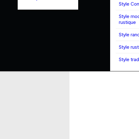
Style Co
Style mo
rustique
Style ran
Style rus
Style trad