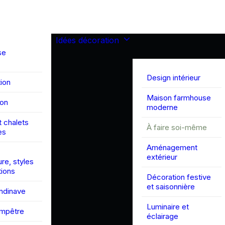
Idées décoration
se
Design intérieur
ion
Maison farmhouse
son
moderne
 chalets
À faire soi-même
es
Aménagement
extérieur
ure, styles
tions
Décoration festive
et saisonnière
andinave
Luminaire et
ampêtre
éclairage