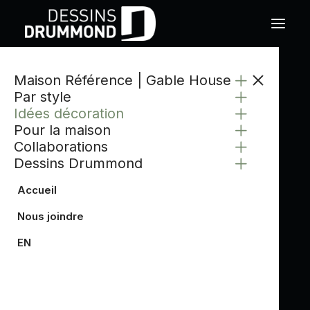
Maison Référence | Gable House
CATÉGORIE
Par style
LUMINAIRE ET
Idées décoration
ÉCLAIRAGE
Pour la maison
Collaborations
Dessins Drummond
Accueil
L’éclairage est un élément essentiel pour
Nous joindre
créer une ambiance chaleureuse et mettre en
EN
valeur chaque espace de la maison. Bien
choisis, les luminaires permettent de
structurer les pièces, d’ajouter du caractère
et d’améliorer le confort au quotidien. Que ce