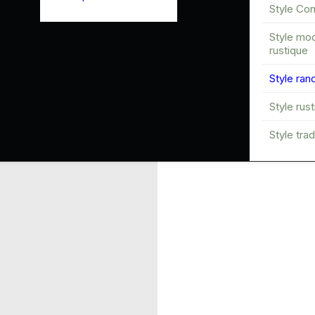
Style Co
Style mo
rustique
Style ran
Style rus
Style trad