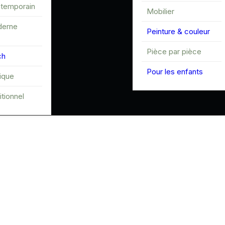
ntemporain
Mobilier
derne
Peinture & couleur
Pièce par pièce
ch
Pour les enfants
tique
itionnel