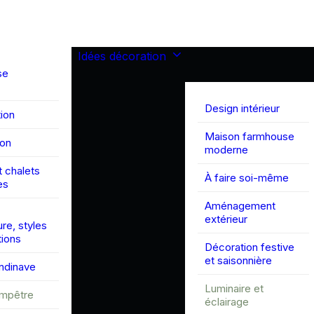
Idées décoration
se
Design intérieur
ion
Maison farmhouse
son
moderne
 chalets
À faire soi-même
es
Aménagement
extérieur
ure, styles
tions
Décoration festive
et saisonnière
andinave
Luminaire et
ampêtre
éclairage