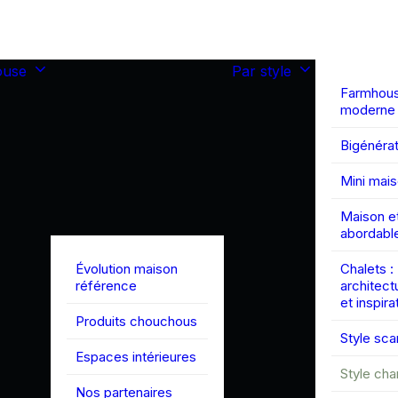
ouse
Par style
Farmhou
moderne
Bigénérat
Mini mai
Maison et
abordabl
Évolution maison
Chalets :
référence
architect
et inspira
Produits chouchous
Style sc
Espaces intérieures
Style ch
Nos partenaires