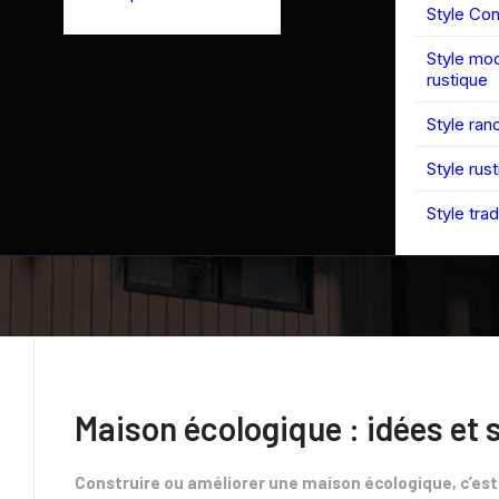
Style Co
Style mo
rustique
Style ran
Style rus
Style trad
Maison écologique : idées et 
Construire ou améliorer une maison écologique, c’est 