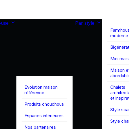
ouse
Par style
Farmhou
moderne
Bigénérat
Mini mai
Maison et
abordabl
Évolution maison
Chalets :
référence
architect
et inspira
Produits chouchous
Style sc
Espaces intérieures
Style ch
Nos partenaires