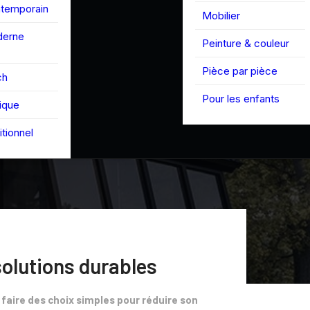
ntemporain
Mobilier
derne
Peinture & couleur
Pièce par pièce
ch
Pour les enfants
tique
itionnel
solutions durables
faire des choix simples pour réduire son