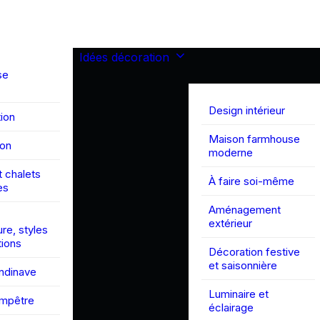
Idées décoration
se
Design intérieur
ion
Maison farmhouse
son
moderne
 chalets
À faire soi-même
es
Aménagement
extérieur
ure, styles
tions
Décoration festive
et saisonnière
andinave
Luminaire et
ampêtre
éclairage