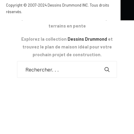
scandinaves
Copyright © 2007-2024 Dessins Drummond INC. Tous droits
• plans de maison familiales à 1 ou 2 étages
réservés.
• plans de maison avec sous-sol walkout pour
terrains en pente
Explorez la collection
Dessins Drummond
et
trouvez le plan de maison idéal pour votre
prochain projet de construction.