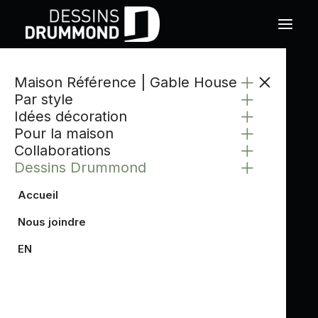
Maison Référence | Gable House
CATÉGORIE
Par style
DESSINS DRUMMOND
Idées décoration
Pour la maison
Collaborations
Dessins Drummond
Accueil
Découvrez les plans de
Nous joindre
maison signés Dessins
EN
Drummond
Depuis plus de
50 ans
,
Dessins Drummond
conçoit des plans de maison inspirants pour