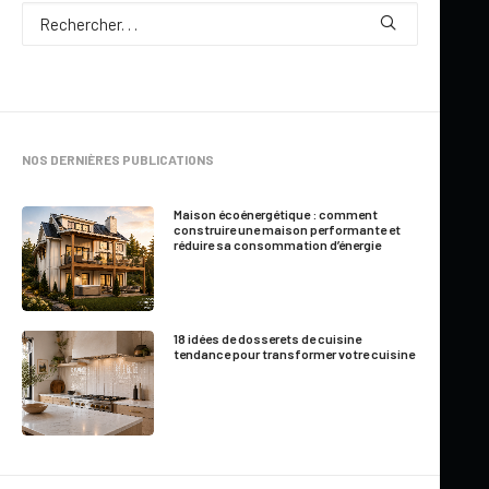
les propriétaires, entrepreneurs et
promoteurs. La collection
Dessins Drummond
comprend des milliers de plans prêts à
construire, adaptés aux modes de vie
modernes et aux standards de construction
nord-américains.
NOS DERNIÈRES PUBLICATIONS
Que vous recherchiez
un chalet moderne, une
Maison écoénergétique : comment
farmhouse contemporaine ou une maison
construire une maison performante et
réduire sa consommation d’énergie
familiale lumineuse
, les plans de maison
Dessins Drummond
allient architecture
intemporelle et espaces de vie pratiques.
18 idées de dosserets de cuisine
tendance pour transformer votre cuisine
Parmi les styles populaires :
• plans de maison farmhouse modernes
• plans de chalet et maisons au bord de l’eau
• plans de maison contemporaines et