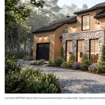
Le Soho (#3736) marie harmonieusement pierre naturelle, lignes transitionn