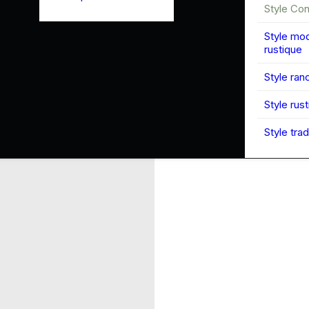
Style Co
Style mo
rustique
Style ran
Style rus
Style trad