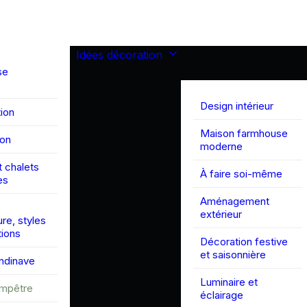
Idées décoration
se
Design intérieur
ion
Maison farmhouse
son
moderne
 chalets
À faire soi-même
es
Aménagement
extérieur
ure, styles
tions
Décoration festive
et saisonnière
andinave
Luminaire et
ampêtre
éclairage