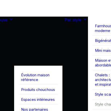
ouse
Par style
Farmhou
moderne
Bigénérat
Mini mai
Maison et
abordabl
Évolution maison
Chalets :
référence
architect
et inspira
Produits chouchous
Style sc
Espaces intérieures
Style ch
Nos partenaires