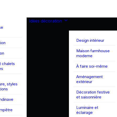
Idées décoration
se
Design intérieur
ion
Maison farmhouse
son
moderne
 chalets
À faire soi-même
es
Aménagement
extérieur
ure, styles
tions
Décoration festive
et saisonnière
andinave
Luminaire et
ampêtre
éclairage