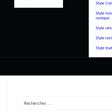
Style Co
Style mo
rustique
Style ran
Style rus
Style trad