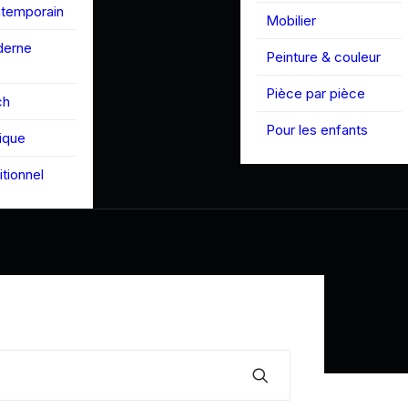
ntemporain
Mobilier
derne
Peinture & couleur
Pièce par pièce
ch
Pour les enfants
tique
itionnel