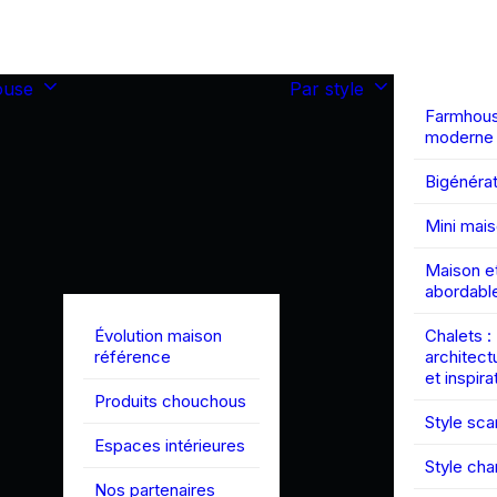
ouse
Par style
Farmhou
moderne
Bigénérat
Mini mai
Maison et
abordabl
Évolution maison
Chalets :
référence
architect
et inspira
Produits chouchous
Style sc
Espaces intérieures
Style ch
Nos partenaires