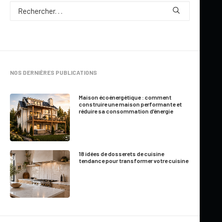
Par
Marie-France Roger
NOS DERNIÈRES PUBLICATIONS
9 Minutes
|
Mis à jour le 24 juin 2026
Maison écoénergétique : comment
construire une maison performante et
réduire sa consommation d’énergie
Une maison familiale
spacieuse avec jusqu’à 6
18 idées de dosserets de cuisine
chambres
tendance pour transformer votre cuisine
Certaines familles ont besoin de plus d’espace que la moyenne.
Que ce soit pour accueillir plusieurs enfants, aménager un
bureau à domicile ou recevoir des proches, les plans de maison