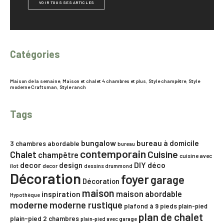
VOIR TOUS SES ARTICLES
Catégories
Maison de la semaine
,
Maison et chalet 4 chambres et plus
,
Style champêtre
,
Style
moderne Craftsman
,
Style ranch
Tags
bungalow
bureau à domicile
3 chambres
abordable
bureau
contemporain
Chalet
Cuisine
champêtre
cuisine avec
decor
DIY
déco
design
îlot
decor
dessins drummond
Décoration
foyer
garage
Décoration
maison
maison abordable
inspiration
Hypothèque
moderne
moderne rustique
plafond à 9 pieds
plain-pied
plan de chalet
plain-pied 2 chambres
plain-pied avec garage