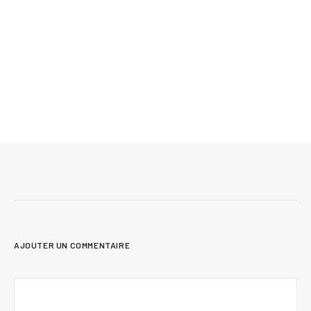
Mis à jour le 5 août 2026
Plan de chalet avec rez-de-jardin pour terrain
en pente | Dahilia 2
AJOUTER UN COMMENTAIRE