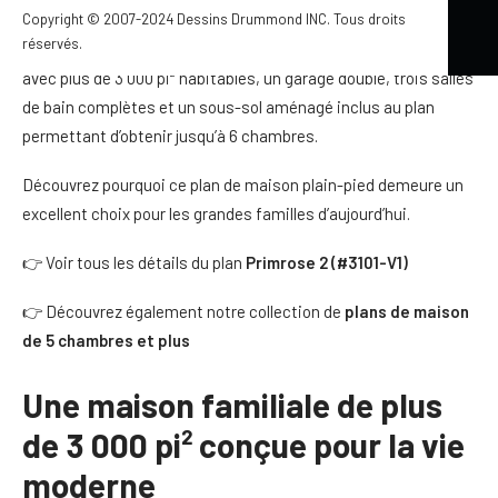
de 6 chambres sont de plus en plus recherchés.
Copyright © 2007-2024 Dessins Drummond INC. Tous droits
réservés.
Le Primrose 2 (#3101-V1) répond parfaitement à ces besoins
avec plus de 3 000 pi² habitables, un garage double, trois salles
de bain complètes et un sous-sol aménagé inclus au plan
permettant d’obtenir jusqu’à 6 chambres.
Découvrez pourquoi ce plan de maison plain-pied demeure un
excellent choix pour les grandes familles d’aujourd’hui.
👉 Voir tous les détails du plan
Primrose 2 (#3101-V1)
👉 Découvrez également notre collection de
plans de maison
de 5 chambres et plus
Une maison familiale de plus
de 3 000 pi² conçue pour la vie
moderne