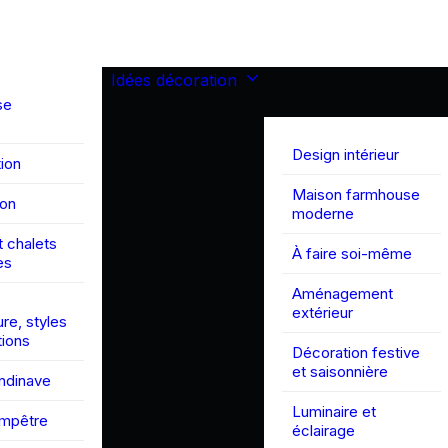
Idées décoration
se
Design intérieur
ion
Maison farmhouse
son
moderne
 chalets
À faire soi-même
es
Aménagement
extérieur
ure, styles
tions
Décoration festive
et saisonnière
andinave
Luminaire et
ampêtre
éclairage