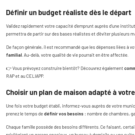
Définir un budget réaliste dès le départ
Validez rapidement votre capacité d’emprunt auprès d’une instituti
permettra de partir sur des bases réalistes et d’éviter plusieurs 
De façon générale, il est recommandé que les dépenses liées à vo
familial
. Au-delà, votre qualité de vie pourrait en être affectée.
👉 Vous prévoyez construire bientôt? Découvrez également
comm
RAP et au CELIAPP.
Choisir un plan de maison adapté à votr
Une fois votre budget établi, informez-vous auprès de votre munic
prenez le temps de
définir vos besoins
: nombre de chambres, gar
Chaque famille possède des besoins différents. Ce faisant, certa
privilégient un garage spacieux, un bureau à domicile ou une suite