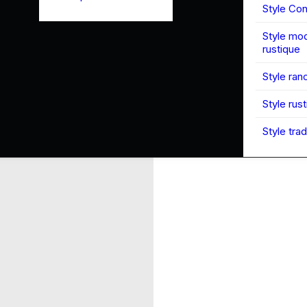
Style Co
Style mo
rustique
Style ran
Style rus
Style trad