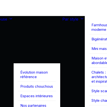
ouse
Par style
Farmhou
moderne
Bigénérat
Mini mai
Maison et
abordabl
Évolution maison
Chalets :
référence
architect
et inspira
Produits chouchous
Style sc
Espaces intérieures
Style ch
Nos partenaires