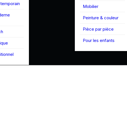
ntemporain
Mobilier
derne
Peinture & couleur
Pièce par pièce
ch
Pour les enfants
tique
itionnel