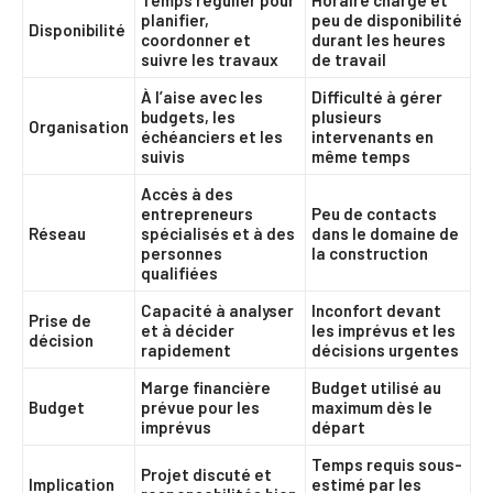
Temps régulier pour
Horaire chargé et
planifier,
peu de disponibilité
Disponibilité
coordonner et
durant les heures
suivre les travaux
de travail
À l’aise avec les
Difficulté à gérer
budgets, les
plusieurs
Organisation
échéanciers et les
intervenants en
suivis
même temps
Accès à des
entrepreneurs
Peu de contacts
Réseau
spécialisés et à des
dans le domaine de
personnes
la construction
qualifiées
Capacité à analyser
Inconfort devant
Prise de
et à décider
les imprévus et les
décision
rapidement
décisions urgentes
Marge financière
Budget utilisé au
Budget
prévue pour les
maximum dès le
imprévus
départ
Temps requis sous-
Projet discuté et
Implication
estimé par les