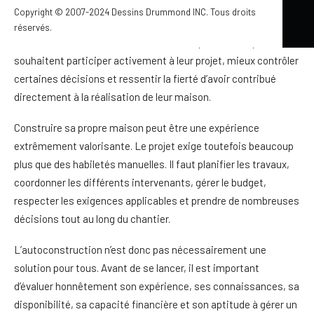
réparer presque tout de leurs propres mains. Aujourd’hui
Copyright © 2007-2024 Dessins Drummond INC. Tous droits
encore, l’autoconstruction — aussi souvent recherchée sous la
réservés.
forme « auto-construction » — attire les personnes qui
souhaitent participer activement à leur projet, mieux contrôler
certaines décisions et ressentir la fierté d’avoir contribué
directement à la réalisation de leur maison.
Construire sa propre maison peut être une expérience
extrêmement valorisante. Le projet exige toutefois beaucoup
plus que des habiletés manuelles. Il faut planifier les travaux,
coordonner les différents intervenants, gérer le budget,
respecter les exigences applicables et prendre de nombreuses
décisions tout au long du chantier.
L’autoconstruction n’est donc pas nécessairement une
solution pour tous. Avant de se lancer, il est important
d’évaluer honnêtement son expérience, ses connaissances, sa
disponibilité, sa capacité financière et son aptitude à gérer un