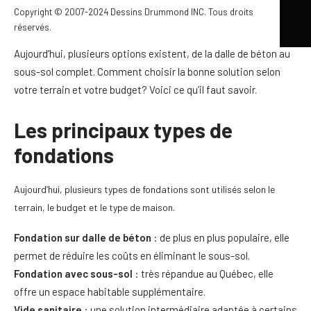
jouent un rôle central dans la stabilité et la performance
Copyright © 2007-2024 Dessins Drummond INC. Tous droits
globale de votre habitation.
réservés.
Aujourd’hui, plusieurs options existent, de la dalle de béton au
sous-sol complet. Comment choisir la bonne solution selon
votre terrain et votre budget? Voici ce qu’il faut savoir.
Les principaux types de
fondations
Aujourd’hui, plusieurs types de fondations sont utilisés selon le
terrain, le budget et le type de maison.
Fondation sur dalle de béton
: de plus en plus populaire, elle
permet de réduire les coûts en éliminant le sous-sol.
Fondation avec sous-sol
: très répandue au Québec, elle
offre un espace habitable supplémentaire.
Vide sanitaire
: une solution intermédiaire adaptée à certains