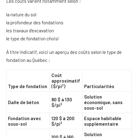
Les coûts varient notamment selon :
la nature du sol
la profondeur des fondations
les travaux d’excavation
le type de fondation choisi
À titre indicatif, voici un aperçu des coûts selon le type de
fondation au Québec :
Coût
approximatif
Type de fondation
($/pi²)
Particularités
Solution
80 $ à 130
Dalle de béton
économique, sans
$/pi²
sous-sol
Fondation avec
120 $ à 200
Espace habitable
sous-sol
$/pi²
supplémentaire
Solution
100 $ à 160