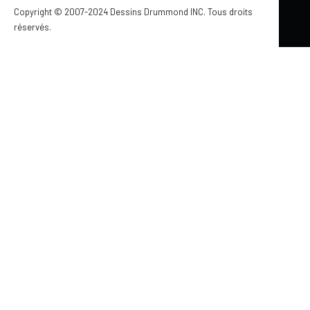
Copyright © 2007-2024 Dessins Drummond INC. Tous droits
réservés.
Mis à jour le 18 mai 2026
FINITION INTÉRIEURE BOIS : IDÉES DÉCO
ET PRODUITS INTERBOIS POUR UNE
MAISON CHALEUREUSE
par Jennifer Larocque
On voit de plus en plus de lambris shiplap sur les murs et
au plafond dans les maisons. C’est vraiment pas pour
rien, ça fait un beau rappel au look plus ancestral! C’est
super facile d’installation, en tout cas le lambris shiplap