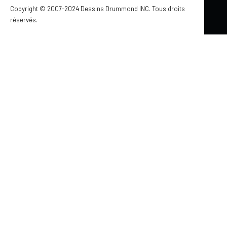
Copyright © 2007-2024 Dessins Drummond INC. Tous droits
réservés.
Mis à jour le 18 mai 2026
FINITION INTÉRIEURE BOIS : IDÉES DÉCO
ET PRODUITS INTERBOIS POUR UNE
MAISON CHALEUREUSE
par Jennifer Larocque
On voit de plus en plus de lambris shiplap sur les murs et
au plafond dans les maisons. C’est vraiment pas pour
rien, ça fait un beau rappel au look plus ancestral! C’est
super facile d’installation, en tout cas le lambris shiplap