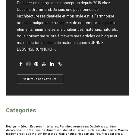
Designer en charge de la conception depuis 2018 chez
Dessins Drummond. Je suis une passionnée de
l'architecture résidentielle et mon style est le Farmhouse
soit un amalgame de rustique et de contemporain qui allie
éléments minimalistes à la chaleur des matériaux naturels.
Vous pouvez me suivre à travers mes articles de blogue et
ma collection de plans de maison signée « JENN X
DESSINSDRUMMOND ».
VOIR TOUS SES ARTICLES
Catégories
Design intérieur
,
Espaces intérieures
,
Farmhouse moderne
,
Gable House
,
Idées
décoration
,
JENN x Dessins Drummond
,
Jennifer Larocque
,
Maison champêtre
,
Maison
moderne rustique
,
Maison Référence | Gable House
,
Nos partenaires
,
Pièce par pièce
,