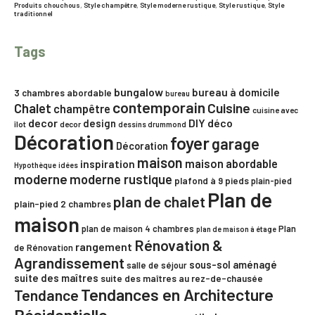
Produits chouchous
,
Style champêtre
,
Style moderne rustique
,
Style rustique
,
Style
traditionnel
Tags
bungalow
bureau à domicile
3 chambres
abordable
bureau
contemporain
Chalet
Cuisine
champêtre
cuisine avec
decor
DIY
déco
design
îlot
decor
dessins drummond
Décoration
foyer
garage
Décoration
maison
maison abordable
inspiration
Hypothèque
idées
moderne
moderne rustique
plafond à 9 pieds
plain-pied
Plan de
plan de chalet
plain-pied 2 chambres
maison
plan de maison 4 chambres
Plan
plan de maison à étage
Rénovation &
rangement
de Rénovation
Agrandissement
sous-sol aménagé
salle de séjour
suite des maîtres
suite des maîtres au rez-de-chausée
Tendances en Architecture
Tendance
Résidentielle