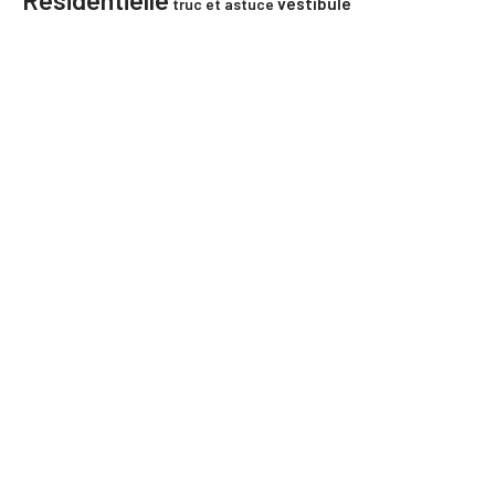
vestibule
truc et astuce
27 juillet 2026