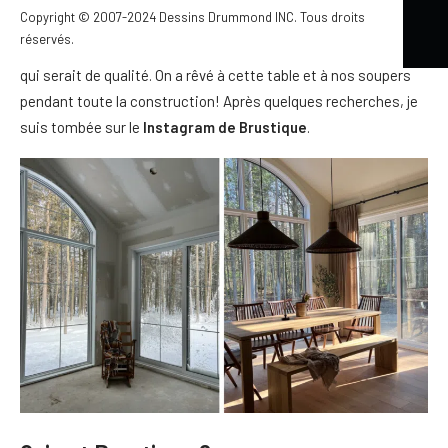
Copyright © 2007-2024 Dessins Drummond INC. Tous droits
trop osé s’acheter du nouveau mobilier. MAIS LÀ. On avait envie
réservés.
d’une nouvelle table, une table qui s’agencerait dans le décor et
qui serait de qualité. On a rêvé à cette table et à nos soupers
pendant toute la construction! Après quelques recherches, je
suis tombée sur le
Instagram de Brustique
.