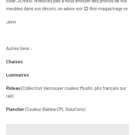
code JENN10. N’hésitez pas à nous envoyer des photos de vos
meubles dans vos décors, on adore voir 😊 Bon magasinage xx
Jenn
Autres liens :
Chaises
Luminaires
Rideau
(Collection Vancouver couleur Muslin, plis français sur
rail)
Plancher
(Couleur Balnéa CPL Solutions)