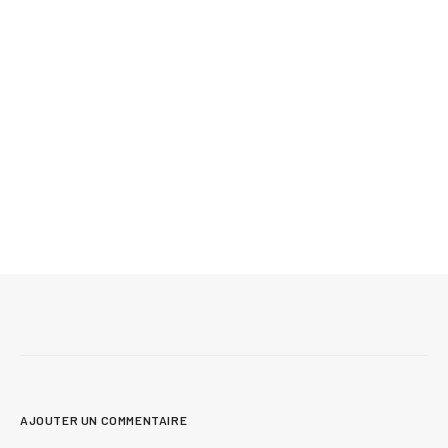
Mis à jour le 24 juillet 2026
Technologue en architecture ou architecte :
lequel choisir pour vos plans de maison?
AJOUTER UN COMMENTAIRE