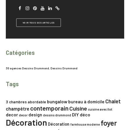
VOIR TOUS SES ARTICLES
Catégories
30 agences Dessins Drummond
,
Dessins Drummond
Tags
Chalet
bungalow
bureau à domicile
3 chambres
abordable
contemporain
Cuisine
champêtre
cuisine avec îlot
decor
DIY
déco
design
decor
dessins drummond
Décoration
foyer
Décoration
farmhouse moderne