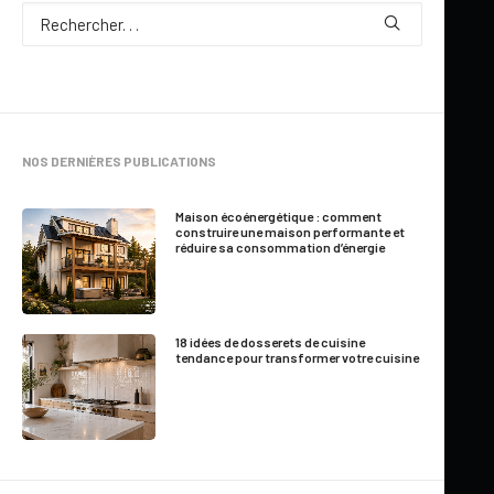
Par
Yves Carignan
NOS DERNIÈRES PUBLICATIONS
7 Minutes
|
Mis à jour le 30 mai 2026
Maison écoénergétique : comment
construire une maison performante et
réduire sa consommation d’énergie
Quand ça fait un demi-siècle que vous vous appliquez à
faire quelque chose, vous devenez tout simplement
excellents et vous vous imposez naturellement comme
18 idées de dosserets de cuisine
une référence dans votre domaine. C’est ce qui arrive à
tendance pour transformer votre cuisine
Dessins Drummond, une entreprise familiale fondée en
1973, dont les améliorations apportées année après
année aux différents plans de maison n’ont fait que
renforcer sa réputation, comme le prouve les 27 bureaux