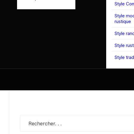
Style Co
Style mo
rustique
Style ran
Style rus
Style trad