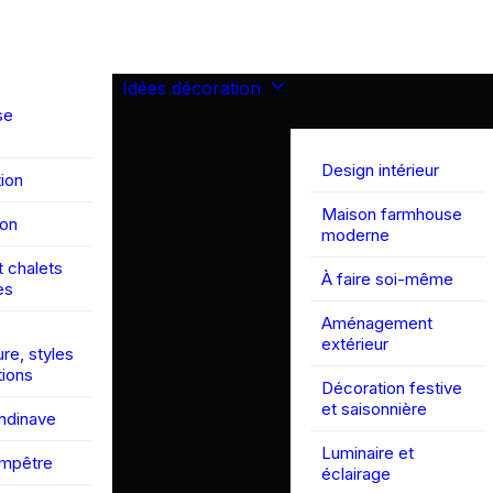
Idées décoration
se
Design intérieur
ion
Maison farmhouse
son
moderne
 chalets
À faire soi-même
es
Aménagement
extérieur
ure, styles
tions
Décoration festive
et saisonnière
andinave
Luminaire et
ampêtre
éclairage