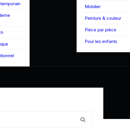
ntemporain
Mobilier
derne
Peinture & couleur
Pièce par pièce
ch
Pour les enfants
tique
itionnel