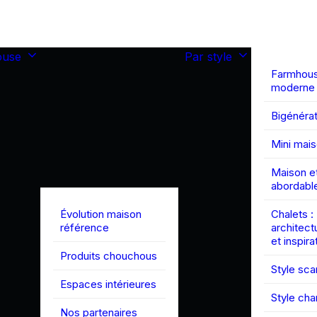
ouse
Par style
Farmhou
moderne
Bigénérat
Mini mai
Maison et
abordabl
Évolution maison
Chalets :
référence
architect
et inspira
Produits chouchous
Style sc
Espaces intérieures
Style ch
Nos partenaires