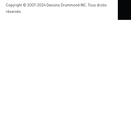
Le Soho (#3736) propose une suite principale au rez-de-
Copyright © 2007-2024 Dessins Drummond INC. Tous droits
réservés.
chaussée, un bureau polyvalent, un garage simple et un
vaste rangement boni dans une élégante maison
transitionnelle de près de 1 920 pi².
MAISON DE LA SEMAINE
MAISON TRANSITIONNELLE
STYLE CONTEMPORAIN
STYLE CHAMPÊTRE