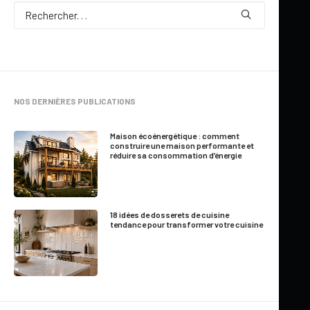
NOS DERNIÈRES PUBLICATIONS
Maison écoénergétique : comment
construire une maison performante et
réduire sa consommation d’énergie
10 juin 2026
18 idées de dosserets de cuisine
PLAN DE MAISON TRANSITIONNELLE
tendance pour transformer votre cuisine
AVEC SUITE PRINCIPALE AU REZ-DE-
CHAUSSÉE, BUREAU ET RANGEMENT BONI
– SOHO (#3736)
par Marie-France Roger