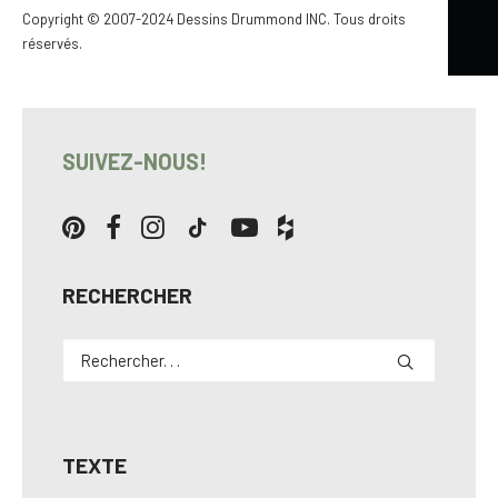
Copyright © 2007-2024 Dessins Drummond INC. Tous droits
Pour en savoir davantage…
réservés.
Découvrez plein d’autres plans avec bureau à domicile…
SUIVEZ-NOUS!
RECHERCHER
TEXTE