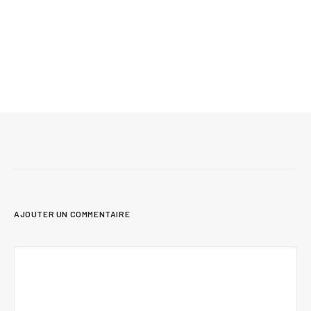
Mis à jour le 9 juillet 2026
7 Plans de petite maison moderne pour les
petits budgets
AJOUTER UN COMMENTAIRE