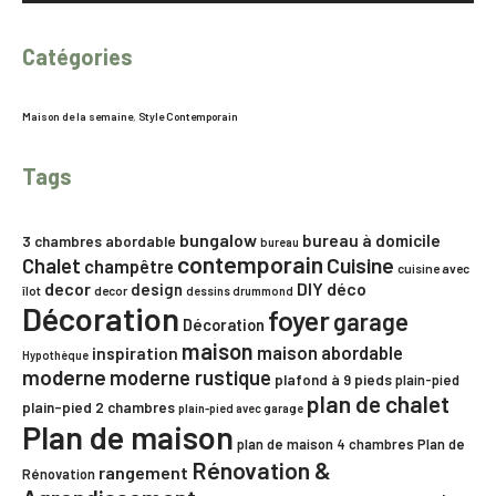
Catégories
Maison de la semaine
,
Style Contemporain
Tags
bungalow
bureau à domicile
3 chambres
abordable
bureau
contemporain
Chalet
Cuisine
champêtre
cuisine avec
decor
DIY
déco
design
îlot
decor
dessins drummond
Décoration
foyer
garage
Décoration
maison
maison abordable
inspiration
Hypothèque
moderne
moderne rustique
plafond à 9 pieds
plain-pied
plan de chalet
plain-pied 2 chambres
plain-pied avec garage
Plan de maison
plan de maison 4 chambres
Plan de
Rénovation &
rangement
Rénovation