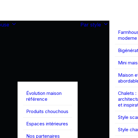
ouse
Par style
Farmhou
moderne
Bigénérat
Mini mai
Maison et
abordabl
Évolution maison
Chalets :
référence
architect
et inspira
Produits chouchous
Style sc
Espaces intérieures
Style ch
Nos partenaires