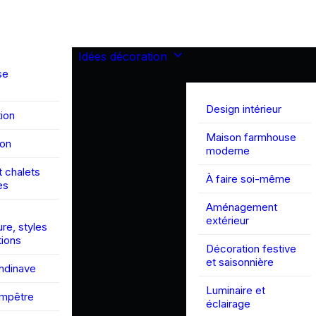
Idées décoration
se
Design intérieur
ion
Maison farmhouse
son
moderne
 chalets
À faire soi-même
es
Aménagement
extérieur
ure, styles
tions
Décoration festive
et saisonnière
andinave
Luminaire et
ampêtre
éclairage