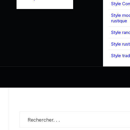
Style Co
Style mo
rustique
Style ran
Style rus
Style trad