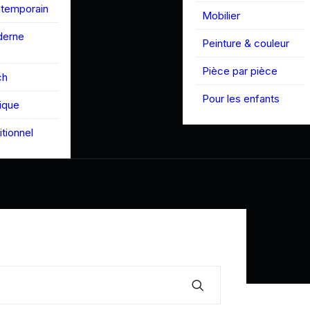
ntemporain
Mobilier
derne
Peinture & couleur
Pièce par pièce
ch
Pour les enfants
tique
itionnel