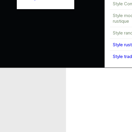
Style Co
Style mo
rustique
Style ran
Style rus
Style trad