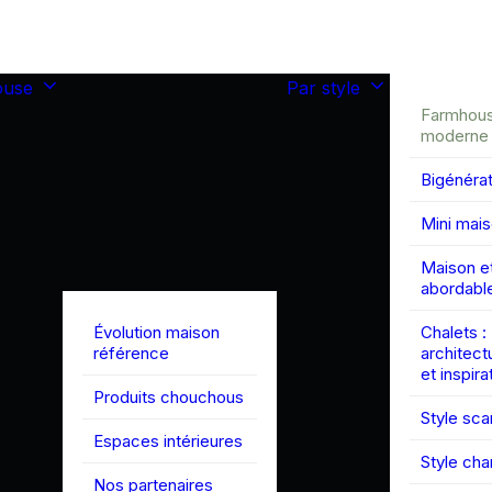
ouse
Par style
Farmhou
moderne
Bigénérat
Mini mai
Maison et
abordabl
Évolution maison
Chalets :
référence
architect
et inspira
Produits chouchous
Style sc
Espaces intérieures
Style ch
Nos partenaires