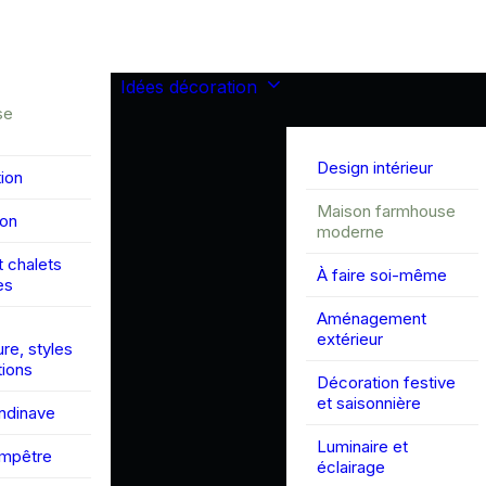
Idées décoration
se
Design intérieur
ion
Maison farmhouse
son
moderne
 chalets
À faire soi-même
es
Aménagement
extérieur
ure, styles
tions
Décoration festive
et saisonnière
andinave
Luminaire et
ampêtre
éclairage