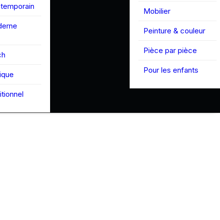
ntemporain
Mobilier
derne
Peinture & couleur
Pièce par pièce
ch
Pour les enfants
tique
itionnel