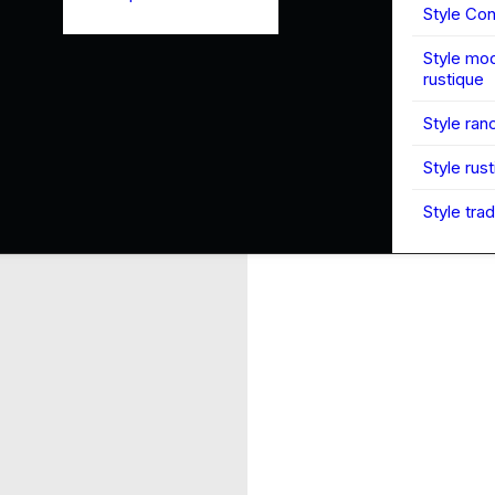
Style Co
Style mo
rustique
Style ran
Style rus
Style trad