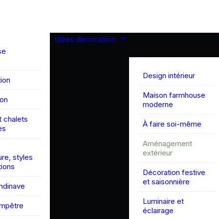
Idées décoration
se
Design intérieur
ion
Maison farmhouse
son
moderne
 chalets
À faire soi-même
es
Aménagement
extérieur
ure, styles
tions
Décoration festive
et saisonnière
andinave
Luminaire et
ampêtre
éclairage