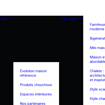
ouse
Par style
Farmhou
moderne
Bigénérat
Mini mai
Maison et
abordabl
Évolution maison
Chalets :
référence
architect
et inspira
Produits chouchous
Style sc
Espaces intérieures
Style ch
Nos partenaires