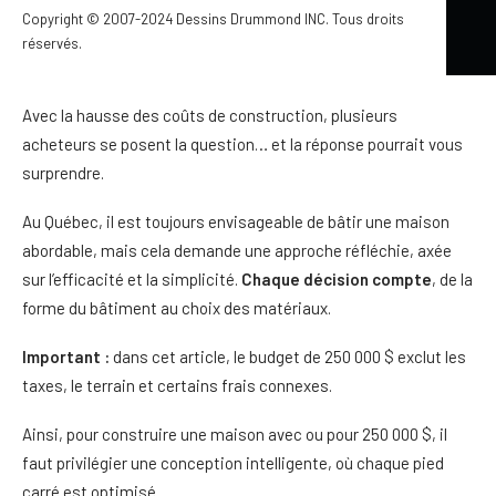
une forme simple et des choix de construction adaptés au
Copyright © 2007-2024 Dessins Drummond INC. Tous droits
budget. Toutefois, ce montant exclut généralement les taxes,
réservés.
le terrain et certains frais connexes.
Avec la hausse des coûts de construction, plusieurs
acheteurs se posent la question… et la réponse pourrait vous
surprendre.
Au Québec, il est toujours envisageable de bâtir une maison
abordable, mais cela demande une approche réfléchie, axée
sur l’efficacité et la simplicité.
Chaque décision compte
, de la
forme du bâtiment au choix des matériaux.
Important :
dans cet article, le budget de 250 000 $ exclut les
taxes, le terrain et certains frais connexes.
Ainsi, pour construire une maison avec ou pour 250 000 $, il
faut privilégier une conception intelligente, où chaque pied
carré est optimisé.