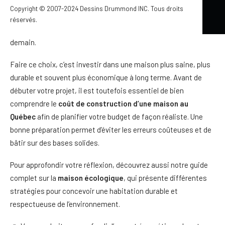
faire des choix durables. Cela signifie privilégier des matériaux
Copyright © 2007-2024 Dessins Drummond INC. Tous droits
de qualité et améliorer le confort des occupants. Le résultat
réservés.
est une habitation adaptée aux besoins d’aujourd’hui et de
demain.
Faire ce choix, c’est investir dans une maison plus saine, plus
durable et souvent plus économique à long terme. Avant de
débuter votre projet, il est toutefois essentiel de bien
comprendre le
coût de construction d’une maison
au
Québec
afin de planifier votre budget de façon réaliste. Une
bonne préparation permet d’éviter les erreurs coûteuses et de
bâtir sur des bases solides.
Pour approfondir votre réflexion, découvrez aussi notre guide
complet sur la
maison écologique
, qui présente différentes
stratégies pour concevoir une habitation durable et
respectueuse de l’environnement.