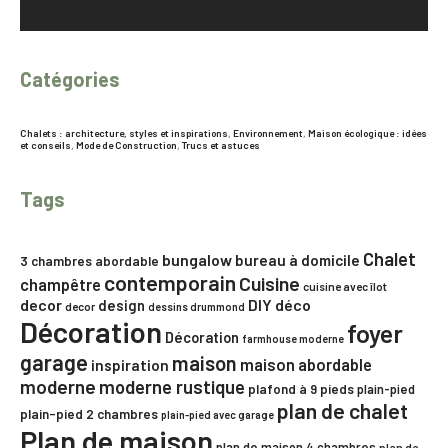
Catégories
Chalets : architecture, styles et inspirations
,
Environnement
,
Maison écologique : idées
et conseils
,
Mode de Construction
,
Trucs et astuces
Tags
Chalet
bungalow
bureau à domicile
3 chambres
abordable
contemporain
Cuisine
champêtre
cuisine avec îlot
decor
DIY
déco
design
decor
dessins drummond
Décoration
foyer
Décoration
farmhouse moderne
garage
maison
maison abordable
inspiration
moderne
moderne rustique
plafond à 9 pieds
plain-pied
plan de chalet
plain-pied 2 chambres
plain-pied avec garage
Plan de maison
plan de maison 4 chambres
plan de