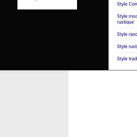
Style Co
Style mo
rustique
Style ran
Style rus
Style trad