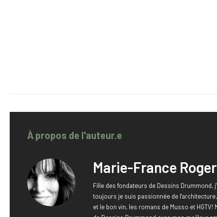
À propos de l'auteur.e
Marie-France Roger
Fille des fondateurs de Dessins Drummond, j'
toujours je suis passionnée de l'architectur
et le bon vin, les romans de Musso et HGTV! 