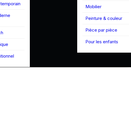
ntemporain
Mobilier
derne
Peinture & couleur
Pièce par pièce
ch
Pour les enfants
tique
itionnel