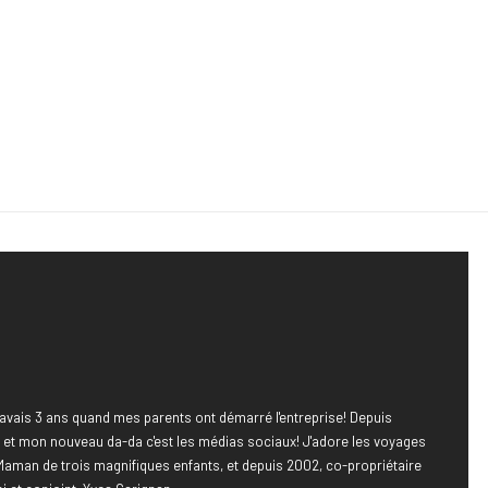
avais 3 ans quand mes parents ont démarré l'entreprise! Depuis
e, et mon nouveau da-da c'est les médias sociaux! J'adore les voyages
Maman de trois magnifiques enfants, et depuis 2002, co-propriétaire