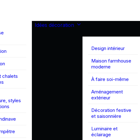
Idées décoration
se
Design intérieur
ion
Maison farmhouse
son
moderne
 chalets
À faire soi-même
es
Aménagement
extérieur
ure, styles
tions
Décoration festive
et saisonnière
andinave
Luminaire et
ampêtre
éclairage