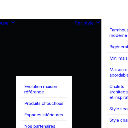
ouse
Par style
Farmhou
moderne
Bigénérat
Mini mai
Maison et
abordabl
Évolution maison
Chalets :
référence
architect
et inspira
Produits chouchous
Style sc
Espaces intérieures
Style ch
Nos partenaires