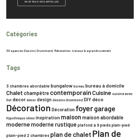
VOIR TOUS SES ARTICLES
Catégories
30 agences Dessins Drummond
,
Rénovation, travaux & agrandissement
Tags
bungalow
bureau à domicile
3 chambres
abordable
bureau
contemporain
Chalet
Cuisine
champêtre
cuisine avec
decor
DIY
déco
design
îlot
decor
dessins drummond
Décoration
foyer
garage
Décoration
maison
maison abordable
inspiration
Hypothèque
idées
moderne
moderne rustique
plafond à 9 pieds
plain-pied
Plan de
plan de chalet
plain-pied 2 chambres