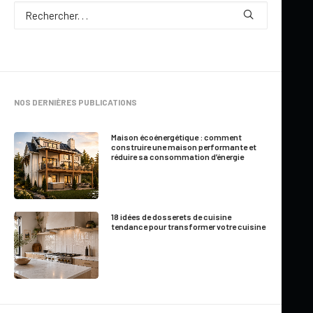
Par
Jessica Langlois
NOS DERNIÈRES PUBLICATIONS
7 Minutes
|
Mis à jour le 30 mai 2026
Maison écoénergétique : comment
construire une maison performante et
réduire sa consommation d’énergie
Se lancer dans un projet de rénovation, c’est souvent
excitant… mais aussi un peu stressant. Notamment, ajouter
une pièce, agrandir la maison, aménager un solarium : ces
18 idées de dosserets de cuisine
projets sont importants et demandent une bonne
tendance pour transformer votre cuisine
planification. Pourtant, plusieurs propriétaires sous-estiment
les étapes nécessaires à une rénovation réussie
, comme
l’importance de produire un
plan de rénovation de maison
détaillé
. Voici nos meilleurs conseils pour éviter les