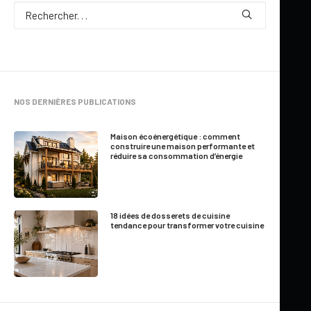
Par
Marie-France Roger
NOS DERNIÈRES PUBLICATIONS
8 Minutes
|
Mis à jour le 1 juin 2026
Maison écoénergétique : comment
construire une maison performante et
réduire sa consommation d’énergie
Un garage avec appartement :
une solution de plus en plus
18 idées de dosserets de cuisine
recherchée
tendance pour transformer votre cuisine
Les plans de garage avec logement gagnent en popularité
partout au Québec et ailleurs au Canada. Leur polyvalence
permet de répondre à une multitude de besoins tout en