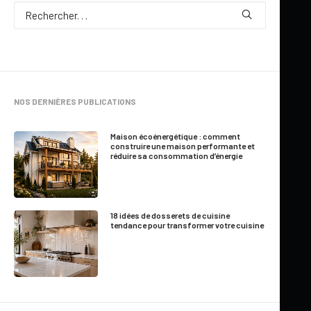
NOS DERNIÈRES PUBLICATIONS
Par
Jennifer Larocque
11 Minutes
|
Mis à jour le 20 juin 2026
Maison écoénergétique : comment
construire une maison performante et
réduire sa consommation d’énergie
Comment choisir un couvre-lit
pour une chambre
18 idées de dosserets de cuisine
tendance pour transformer votre cuisine
harmonieuse?
Le couvre-lit est souvent l’élément qui donne le ton à toute la
décoration d’une chambre. Qu’il soit minimaliste, coloré,