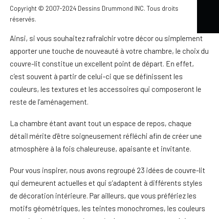
texturé ou inspiré du style scandinave, il influence
Copyright © 2007-2024 Dessins Drummond INC. Tous droits
immédiatement l’ambiance de la pièce.
réservés.
Ainsi, si vous souhaitez rafraîchir votre décor ou simplement
apporter une touche de nouveauté à votre chambre, le choix du
couvre-lit constitue un excellent point de départ. En effet,
c’est souvent à partir de celui-ci que se définissent les
couleurs, les textures et les accessoires qui composeront le
reste de l’aménagement.
La chambre étant avant tout un espace de repos, chaque
détail mérite d’être soigneusement réfléchi afin de créer une
atmosphère à la fois chaleureuse, apaisante et invitante.
Pour vous inspirer, nous avons regroupé 23 idées de couvre-lit
qui demeurent actuelles et qui s’adaptent à différents styles
de décoration intérieure. Par ailleurs, que vous préfériez les
motifs géométriques, les teintes monochromes, les couleurs