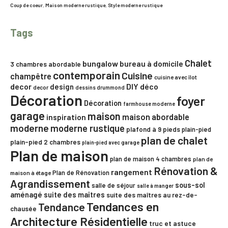
Coup de coeur
,
Maison moderne rustique
,
Style moderne rustique
Tags
Chalet
bungalow
bureau à domicile
3 chambres
abordable
contemporain
Cuisine
champêtre
cuisine avec îlot
decor
DIY
déco
design
decor
dessins drummond
Décoration
foyer
Décoration
farmhouse moderne
garage
maison
maison abordable
inspiration
moderne
moderne rustique
plafond à 9 pieds
plain-pied
plan de chalet
plain-pied 2 chambres
plain-pied avec garage
Plan de maison
plan de maison 4 chambres
plan de
Rénovation &
rangement
Plan de Rénovation
maison à étage
Agrandissement
sous-sol
salle de séjour
salle à manger
aménagé
suite des maîtres
suite des maîtres au rez-de-
Tendances en
Tendance
chausée
Architecture Résidentielle
truc et astuce