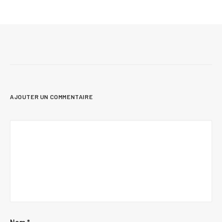
évolutif: Lozère 2 (#3113-V1)
AJOUTER UN COMMENTAIRE