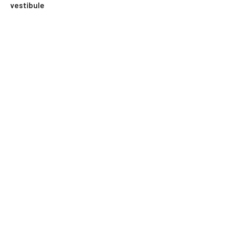
vestibule
Mis à jour le 6 août 2026