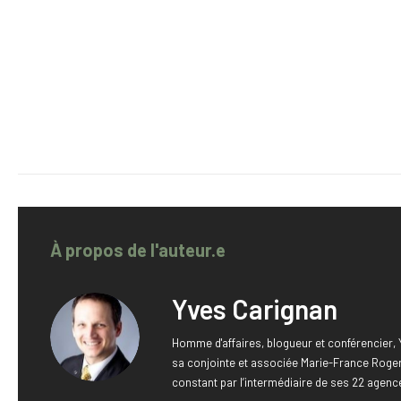
À propos de l'auteur.e
Yves Carignan
Homme d'affaires, blogueur et conférencier
sa conjointe et associée Marie-France Roger.
constant par l’intermédiaire de ses 22 agenc