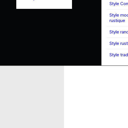
Style Co
Style mo
rustique
Style ran
Style rus
Style trad