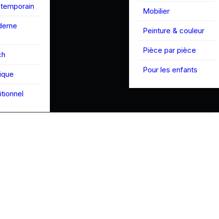
ntemporain
Mobilier
derne
Peinture & couleur
Pièce par pièce
ch
Pour les enfants
tique
itionnel