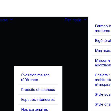
ouse
Par style
Farmhou
moderne
Bigénérat
Mini mai
Maison et
abordabl
Évolution maison
Chalets :
référence
architect
et inspira
Produits chouchous
Style sc
Espaces intérieures
Style ch
Nos partenaires