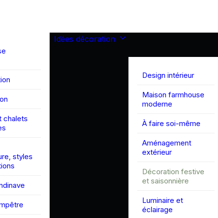
Idées décoration
se
Design intérieur
ion
Maison farmhouse
son
moderne
 chalets
À faire soi-même
es
Aménagement
extérieur
ure, styles
tions
Décoration festive
et saisonnière
andinave
Luminaire et
ampêtre
éclairage