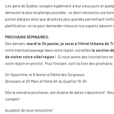
Les gens de Québec songent également à leur vieux jours et quelqu
demeurer le plus longtemps possible; ce désir nécessite une bonn
portes élargies ainsi que de pièces plus grandes permettant l’util
planification, on ne peut demander mieux et nos experts adorent c
PROCHAINS SÉMINAIRES:
Dès demain,
mardi le 24 janvier, je serai à l’Hôtel Urbania de
notre éventuel passage dans votre région, surveillez
la section d
de visiter votre ville/région
! Si nous avons des inscriptions en 
votre région en priorité. Pour l’instant, voici la liste des prochains:
St-Hyacinthe, le 8 février à l’Hôtel des Seigneurs
Brossard, le 20 Mars à l’Hôtel Alt du Quartier 10-30
Dès la semaine prochaine, une dizaine de dates s’ajouteront! Nous
complet!
Au plaisir de vous rencontrer!