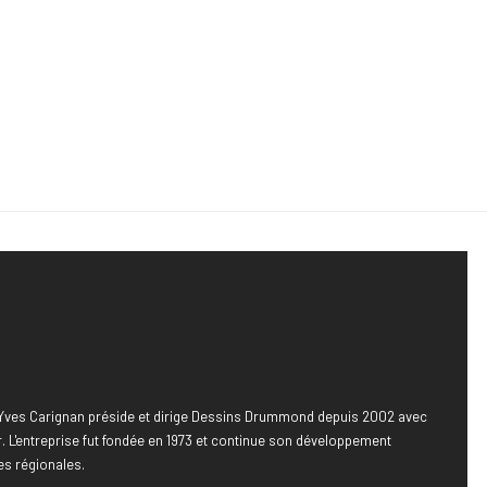
, Yves Carignan préside et dirige Dessins Drummond depuis 2002 avec
 L'entreprise fut fondée en 1973 et continue son développement
es régionales.