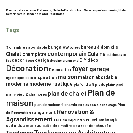
Maison de la semaine
,
Matériaux
,
Mode de Construction
,
Services professionnels
,
Style
Contemporain
,
Tendances architecturales
Tags
bungalow
bureau à domicile
3 chambres
abordable
bureau
contemporain
Chalet
Cuisine
champêtre
cuisine avec
decor
DIY
déco
design
îlot
decor
dessins drummond
Décoration
foyer
garage
Décoration
maison
maison abordable
inspiration
Hypothèque
idées
moderne
moderne rustique
plafond à 9 pieds
plain-pied
Plan de
plan de chalet
plain-pied 2 chambres
maison
plan de maison 4 chambres
Plan
plan de maison à étage
Rénovation &
rangement
de Rénovation
Agrandissement
sous-sol aménagé
salle de séjour
suite des maîtres
suite des maîtres au rez-de-chausée
Tendances en Architecture
Tendance