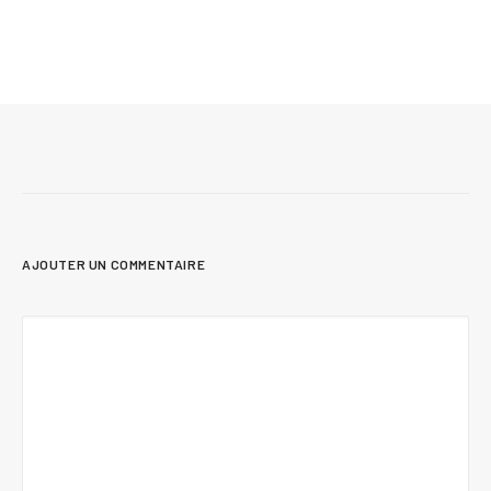
Autoconstruction d’une maison au Québec :
guide complet, étapes, coûts et conseils
AJOUTER UN COMMENTAIRE