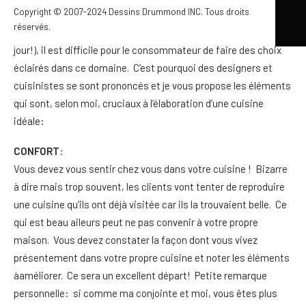
Copyright © 2007-2024 Dessins Drummond INC. Tous droits
y parle qu’avec tous les matériaux et les produits
réservés.
« tendances » qui sortent à chaque semaine (pour ne pas dire
jour!), il est difficile pour le consommateur de faire des choix
éclairés dans ce domaine. C’est pourquoi des designers et
cuisinistes se sont prononcés et je vous propose les éléments
qui sont, selon moi, cruciaux à l’élaboration d’une cuisine
idéale:
CONFORT
:
Vous devez vous sentir chez vous dans votre cuisine ! Bizarre
à dire mais trop souvent, les clients vont tenter de reproduire
une cuisine qu’ils ont déjà visitée car ils la trouvaient belle. Ce
qui est beau aileurs peut ne pas convenir à votre propre
maison. Vous devez constater la façon dont vous vivez
présentement dans votre propre cuisine et noter les éléments
àaméliorer. Ce sera un excellent départ! Petite remarque
personnelle: si comme ma conjointe et moi, vous êtes plus