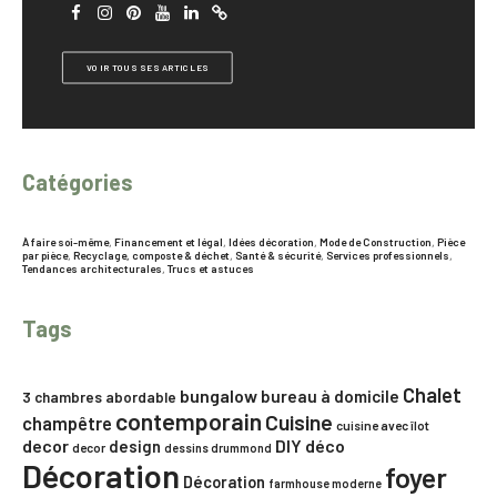
VOIR TOUS SES ARTICLES
Catégories
À faire soi-même
,
Financement et légal
,
Idées décoration
,
Mode de Construction
,
Pièce
par pièce
,
Recyclage, composte & déchet
,
Santé & sécurité
,
Services professionnels
,
Tendances architecturales
,
Trucs et astuces
Tags
Chalet
bungalow
bureau à domicile
3 chambres
abordable
contemporain
Cuisine
champêtre
cuisine avec îlot
decor
DIY
déco
design
decor
dessins drummond
Décoration
foyer
Décoration
farmhouse moderne