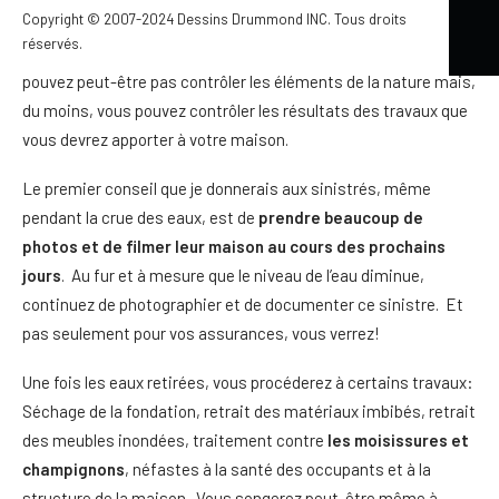
Copyright © 2007-2024 Dessins Drummond INC. Tous droits
important de s’assurer de prendre quelques précautions afin
réservés.
de maintenir une valeur marchande de votre maison. Vous ne
pouvez peut-être pas contrôler les éléments de la nature mais,
du moins, vous pouvez contrôler les résultats des travaux que
vous devrez apporter à votre maison.
Le premier conseil que je donnerais aux sinistrés, même
pendant la crue des eaux, est de
prendre beaucoup de
photos et de filmer leur maison au cours des prochains
jours
. Au fur et à mesure que le niveau de l’eau diminue,
continuez de photographier et de documenter ce sinistre. Et
pas seulement pour vos assurances, vous verrez!
Une fois les eaux retirées, vous procéderez à certains travaux:
Séchage de la fondation, retrait des matériaux imbibés, retrait
des meubles inondées, traitement contre
les moisissures et
champignons
, néfastes à la santé des occupants et à la
structure de la maison. Vous songerez peut-être même à