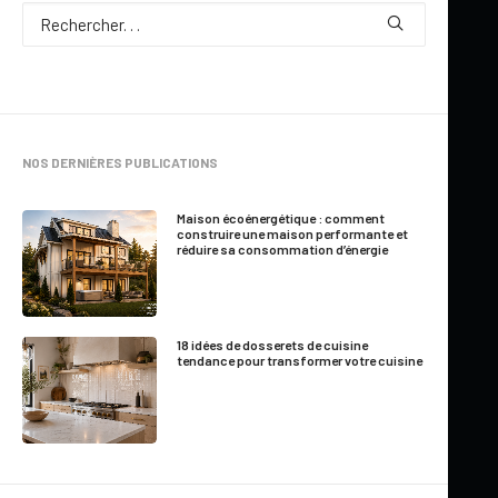
NOS DERNIÈRES PUBLICATIONS
Par
Yves Carignan
5 Minutes
|
16 mai 2011
Maison écoénergétique : comment
construire une maison performante et
réduire sa consommation d’énergie
En ces semaines où certains
habitants du long de la rivière
18 idées de dosserets de cuisine
Richelieu vivent des jours d’enfer
, il est difficile de ne pas
tendance pour transformer votre cuisine
penser à ce que ces sinistrés vivent et comment ils s’en
sortiront.
Quel que soit le sinistre que vous vivez et qui endommage la
structure de votre maison et ce, à différents niveaux, il est