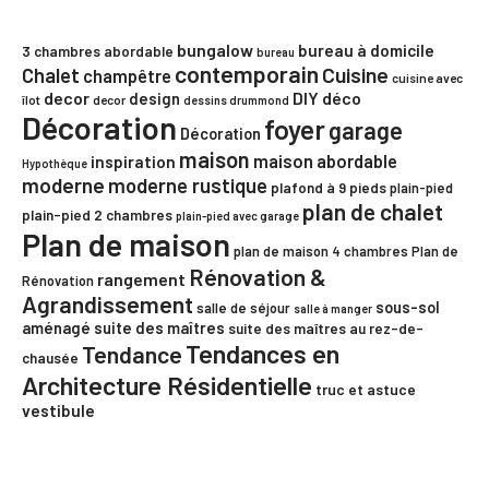
bungalow
bureau à domicile
3 chambres
abordable
bureau
contemporain
Chalet
Cuisine
champêtre
cuisine avec
decor
DIY
déco
design
îlot
decor
dessins drummond
Décoration
foyer
garage
Décoration
maison
maison abordable
inspiration
Hypothèque
moderne
moderne rustique
plafond à 9 pieds
plain-pied
plan de chalet
plain-pied 2 chambres
plain-pied avec garage
Plan de maison
plan de maison 4 chambres
Plan de
Rénovation &
rangement
Rénovation
Agrandissement
sous-sol
salle de séjour
salle à manger
aménagé
suite des maîtres
suite des maîtres au rez-de-
Tendances en
Tendance
chausée
Architecture Résidentielle
truc et astuce
vestibule