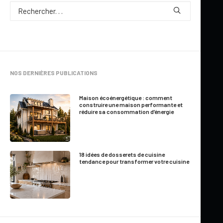
Par
Marie-France Roger
2 Minutes
|
Mis à jour le 13 mai 2026
NOS DERNIÈRES PUBLICATIONS
Maison écoénergétique : comment
construire une maison performante et
réduire sa consommation d’énergie
Un
crédit d’impôt
remboursable pour la réalisation de travaux
de
rénovation
résidentielle
écoresponsable
est instauré sur
une base temporaire.
18 idées de dosserets de cuisine
tendance pour transformer votre cuisine
Ce crédit d’impôt est destiné aux particuliers qui feront
exécuter par un entrepreneur qualifié des travaux de
rénovation écoresponsable à l’égard de leur lieu principal de
résidence
ou de leur
chalet
et ce, en vertu d’une entente