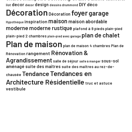
decor
DIY
déco
design
îlot
decor
dessins drummond
Décoration
foyer
garage
Décoration
maison
maison abordable
inspiration
Hypothèque
moderne
moderne rustique
plafond à 9 pieds
plain-pied
plan de chalet
plain-pied 2 chambres
plain-pied avec garage
Plan de maison
plan de maison 4 chambres
Plan de
Rénovation &
rangement
Rénovation
Agrandissement
sous-sol
salle de séjour
salle à manger
aménagé
suite des maîtres
suite des maîtres au rez-de-
Tendances en
Tendance
chausée
Architecture Résidentielle
truc et astuce
vestibule