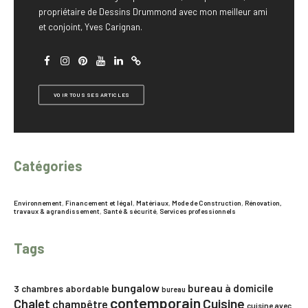
propriétaire de Dessins Drummond avec mon meilleur ami
et conjoint, Yves Carignan.
VOIR TOUS SES ARTICLES
Catégories
Environnement
,
Financement et légal
,
Matériaux
,
Mode de Construction
,
Rénovation,
travaux & agrandissement
,
Santé & sécurité
,
Services professionnels
Tags
bungalow
bureau à domicile
3 chambres
abordable
bureau
contemporain
Chalet
Cuisine
champêtre
cuisine avec