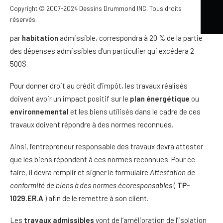
er
conclue après le 7 octobre 2013 et avant le 1
novembre 2014.
Copyright © 2007-2024 Dessins Drummond INC. Tous droits
réservés.
Ce crédit d’impôt, qui sera d’un montant maximal de 10 000 $
par
habitation
admissible, correspondra à 20 % de la partie
des dépenses admissibles d’un particulier qui excédera 2
500$.
Pour donner droit au crédit d’impôt, les travaux réalisés
doivent avoir un impact positif sur le
plan énergétique
ou
environnemental
et les biens utilisés dans le cadre de ces
travaux doivent répondre à des normes reconnues.
Ainsi, l’entrepreneur responsable des travaux devra attester
que les biens répondent à ces normes reconnues. Pour ce
faire, il devra remplir et signer le formulaire
Attestation de
conformité de biens à des normes écoresponsables
(
TP-
1029.ER.A
) afin de le remettre à son client.
Les
travaux admissibles
vont de l’amélioration de l’isolation