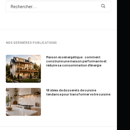
Par
Marie-France Roger
NOS DERNIÈRES PUBLICATIONS
2 Minutes
|
Mis à jour le 27 janvier 2015
Maison écoénergétique : comment
construire une maison performante et
réduire sa consommation d’énergie
Cette semaine, l’émission
Nos Rénos
, animée par Kim Rusk,
est diffusée sur la chaîne
CASA
.
Dessins Drummond
participe en tant qu’expert ou consultant dans quelques
18 idées de dosserets de cuisine
épisodes de la série afin de suggérer des
trucs
et
conseils
en
tendance pour transformer votre cuisine
relation avec le projet de rénovation diffusé.
Notons qu’il s’agit non pas de rénovations d’envergure mais
plutôt de rénovations ou améliorations avec un
budget
allant
de
2000$ à 5000$
(ou même parfois un peu plus). Donc, des