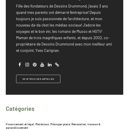
Fille des fondateurs de Dessins Drummond, j'avais 3 ans
quand mes parents ont démarré l'entreprise! Depuis
toujours je suis passionnée de l'architecture, et mon
nouveau da-da c'est les médias sociaux! J'adore les
voyages et le bon vin, les romans de Musso et HGTV!
Maman de trois magnifiques enfants, et depuis 2002, co-
propriétaire de Dessins Drummond avec mon meilleur ami
et conjoint, Yves Carignan.
VOIR TOUS SES ARTICLES
Catégories
Financement et légal
,
Matériaux
,
Pièce par pièce
,
Rénovation, travaux &
agrandissement