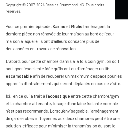
Copyright © 2007-2024 Dessins Drummond INC. Tous droits
travaux de revitalisation d’espace comme nous aimons tous
réservés.
envisager le printemps venu.
Pour ce premier épisode,
Karine
et
Michel
aménagent la
dernière pièce non rénovée de leur maison au bord de l’eau;
maison à laquelle ils ont d’ailleurs consacré plus de
deux années en travaux de rénovation.
D’abord, pour cette chambre d’amis à la fois coin gym, on doit
souligner l’excellente idée qu’ils ont eu d’aménager un
lit
escamotable
afin de récupérer un maximum d’espace pour les
appareils d’entraînement, qui seront déplacés en cas de visite.
Ici, en ce qui a trait à l’
acoustique
entre cette chambre/gym
et la chambre attenante, l’usage d’une laine isolante normale
n’est pas recommandé. Lorsqu’envisageable, l’aménagement
de garde-robes mitoyennes aux deux chambres peut être une
solution efficace pour minimiser la transmission du son; le