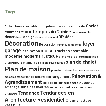
Tags
Chalet
bungalow
bureau à domicile
3 chambres
abordable
contemporain
Cuisine
champêtre
cuisine avec îlot
decor
DIY
déco
design
decor
dessins drummond
Décoration
foyer
Décoration
farmhouse moderne
garage
maison
maison abordable
inspiration
moderne
moderne rustique
plafond à 9 pieds
plain-pied
plan de chalet
plain-pied 2 chambres
plain-pied avec garage
Plan de maison
plan de maison 4 chambres
plan de
Rénovation &
rangement
Plan de Rénovation
maison à étage
Agrandissement
sous-sol
salle de séjour
salle à manger
aménagé
suite des maîtres
suite des maîtres au rez-de-
Tendances en
Tendance
chausée
Architecture Résidentielle
truc et astuce
vestibule