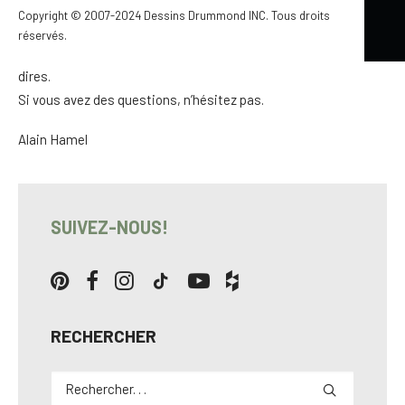
Pour ce qui est de mon article précédent qui vous encourage à
Copyright © 2007-2024 Dessins Drummond INC. Tous droits
construire des habitations à priori résistantes aux
réservés.
changements climatiques, en voici
un autre
qui confirme mes
dires.
Si vous avez des questions, n’hésitez pas.
Alain Hamel
SUIVEZ-NOUS!
RECHERCHER