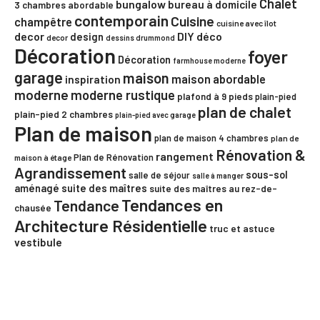
Chalet
bungalow
bureau à domicile
3 chambres
abordable
contemporain
Cuisine
champêtre
cuisine avec îlot
decor
DIY
déco
design
decor
dessins drummond
Décoration
foyer
Décoration
farmhouse moderne
garage
maison
maison abordable
inspiration
moderne
moderne rustique
plafond à 9 pieds
plain-pied
plan de chalet
plain-pied 2 chambres
plain-pied avec garage
Plan de maison
plan de maison 4 chambres
plan de
Rénovation &
rangement
Plan de Rénovation
maison à étage
Agrandissement
sous-sol
salle de séjour
salle à manger
aménagé
suite des maîtres
suite des maîtres au rez-de-
Tendances en
Tendance
chausée
Architecture Résidentielle
truc et astuce
vestibule