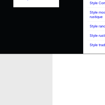
Style Co
Style mo
rustique
Style ran
Style rus
Style trad