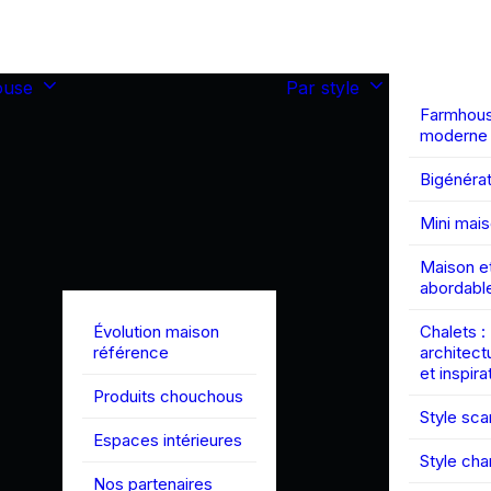
ouse
Par style
Farmhou
moderne
Bigénérat
Mini mai
Maison et
abordabl
Évolution maison
Chalets :
référence
architect
et inspira
Produits chouchous
Style sc
Espaces intérieures
Style ch
Nos partenaires