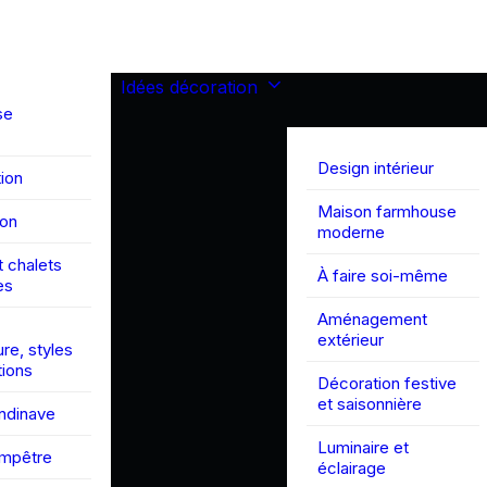
Idées décoration
se
Design intérieur
ion
Maison farmhouse
son
moderne
 chalets
À faire soi-même
es
Aménagement
extérieur
ure, styles
tions
Décoration festive
et saisonnière
andinave
Luminaire et
ampêtre
éclairage