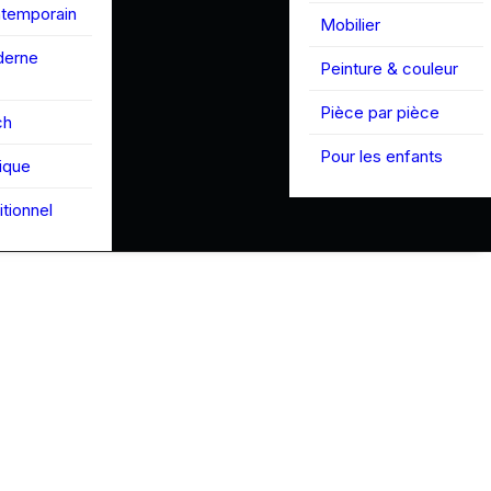
ntemporain
Mobilier
derne
Peinture & couleur
Pièce par pièce
ch
Pour les enfants
tique
itionnel