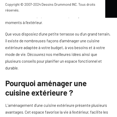
agréable pour la famille et les invités. Plus qu’un simple
Copyright © 2007-2024 Dessins Drummond INC. Tous droits
barbecue, elle devient aujourd’hui un véritable
prolongement
réservés.
de la maison
, conçu pour recevoir et partager de bons
moments à l’extérieur.
Que vous disposiez d’une petite terrasse ou d’un grand terrain,
il existe de nombreuses façons d’aménager une cuisine
extérieure adaptée à votre budget, à vos besoins et à votre
mode de vie. Découvrez nos meilleures idées ainsi que
plusieurs conseils pour planifier un espace fonctionnel et
durable.
Pourquoi aménager une
cuisine extérieure ?
L’aménagement d’une cuisine extérieure présente plusieurs
avantages. Cet espace favorise la vie à l’extérieur, facilite les