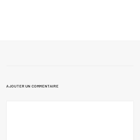
Mis à jour le 24 juin 2026
12 conseils pour vendre sa maison plus
rapidement et au meilleur prix
AJOUTER UN COMMENTAIRE