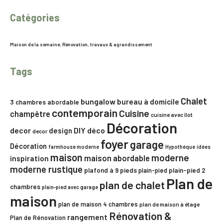
Catégories
Maison de la semaine
,
Rénovation, travaux & agrandissement
Tags
Chalet
bungalow
bureau à domicile
3 chambres
abordable
contemporain
Cuisine
champêtre
cuisine avec îlot
Décoration
decor
DIY
déco
design
decor
foyer
garage
Décoration
farmhouse moderne
Hypothèque
idées
maison
moderne
maison abordable
inspiration
moderne rustique
plafond à 9 pieds
plain-pied
plain-pied 2
Plan de
plan de chalet
chambres
plain-pied avec garage
maison
plan de maison 4 chambres
plan de maison à étage
Rénovation &
rangement
Plan de Rénovation