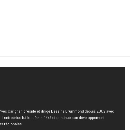
, Yves Carignan préside et dirige Dessins Drummond depuis 2002 avec
 L'entreprise fut fondée en 1973 et continue son développement
es régionales.