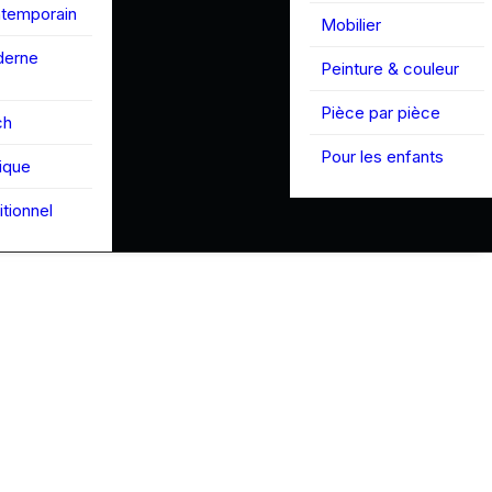
ntemporain
Mobilier
derne
Peinture & couleur
Pièce par pièce
ch
Pour les enfants
tique
itionnel