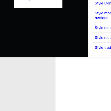
Style Co
Style mo
rustique
Style ran
Style rus
Style trad