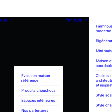
ouse
Par style
Farmhou
moderne
Bigénérat
Mini mai
Maison et
abordabl
Évolution maison
Chalets :
référence
architect
et inspira
Produits chouchous
Style sc
Espaces intérieures
Style ch
Nos partenaires