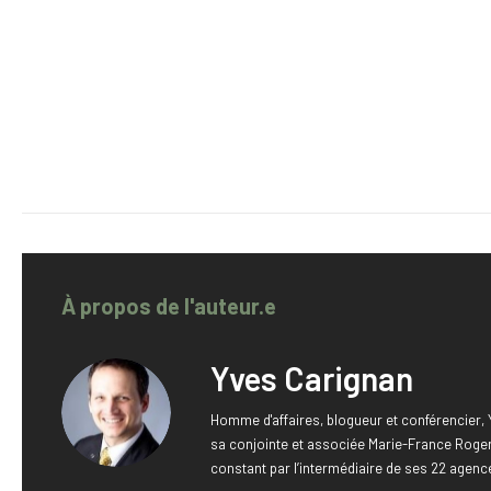
À propos de l'auteur.e
Yves Carignan
Homme d'affaires, blogueur et conférencier
sa conjointe et associée Marie-France Roger.
constant par l’intermédiaire de ses 22 agenc