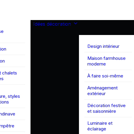
Idées décoration
se
Design intérieur
ion
Maison farmhouse
son
moderne
 chalets
À faire soi-même
es
Aménagement
extérieur
ure, styles
tions
Décoration festive
et saisonnière
andinave
Luminaire et
ampêtre
éclairage