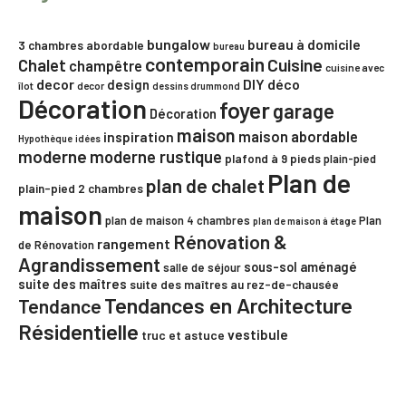
bungalow
bureau à domicile
3 chambres
abordable
bureau
contemporain
Chalet
Cuisine
champêtre
cuisine avec
decor
DIY
déco
design
îlot
decor
dessins drummond
Décoration
foyer
garage
Décoration
maison
maison abordable
inspiration
Hypothèque
idées
moderne
moderne rustique
plafond à 9 pieds
plain-pied
Plan de
plan de chalet
plain-pied 2 chambres
maison
plan de maison 4 chambres
Plan
plan de maison à étage
Rénovation &
rangement
de Rénovation
Agrandissement
sous-sol aménagé
salle de séjour
suite des maîtres
suite des maîtres au rez-de-chausée
Tendances en Architecture
Tendance
Résidentielle
vestibule
truc et astuce