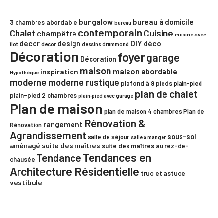
bungalow
bureau à domicile
3 chambres
abordable
bureau
contemporain
Chalet
Cuisine
champêtre
cuisine avec
decor
DIY
déco
design
îlot
decor
dessins drummond
Décoration
foyer
garage
Décoration
maison
maison abordable
inspiration
Hypothèque
moderne
moderne rustique
plafond à 9 pieds
plain-pied
plan de chalet
plain-pied 2 chambres
plain-pied avec garage
Plan de maison
plan de maison 4 chambres
Plan de
Rénovation &
rangement
Rénovation
Agrandissement
sous-sol
salle de séjour
salle à manger
aménagé
suite des maîtres
suite des maîtres au rez-de-
Tendances en
Tendance
chausée
Architecture Résidentielle
truc et astuce
vestibule