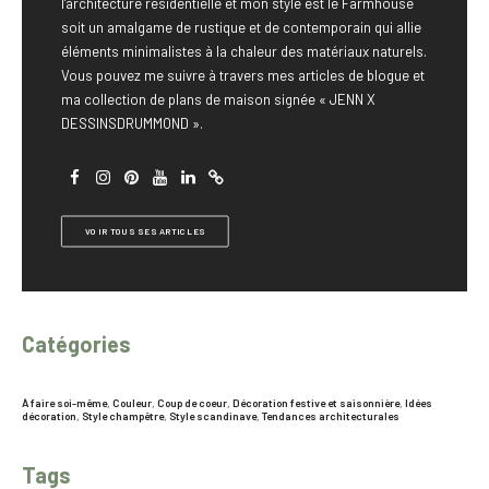
l'architecture résidentielle et mon style est le Farmhouse
soit un amalgame de rustique et de contemporain qui allie
éléments minimalistes à la chaleur des matériaux naturels.
Vous pouvez me suivre à travers mes articles de blogue et
ma collection de plans de maison signée « JENN X
DESSINSDRUMMOND ».
VOIR TOUS SES ARTICLES
Catégories
À faire soi-même
,
Couleur
,
Coup de coeur
,
Décoration festive et saisonnière
,
Idées
décoration
,
Style champêtre
,
Style scandinave
,
Tendances architecturales
Tags