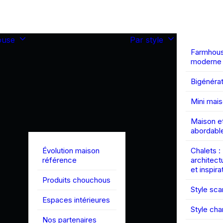
ouse
Par style
Farmhou
moderne
Bigénérat
Mini mai
Maison et
abordabl
Évolution maison
Chalets :
référence
architect
et inspira
Produits chouchous
Style sc
Espaces intérieures
Style ch
Nos partenaires