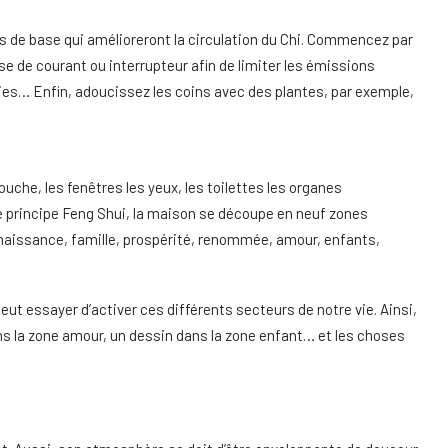
 de base qui amélioreront la circulation du Chi. Commencez par
ise de courant ou interrupteur afin de limiter les émissions
ies… Enfin, adoucissez les coins avec des plantes, par exemple,
uche, les fenêtres les yeux, les toilettes les organes
n le principe Feng Shui, la maison se découpe en neuf zones
onnaissance, famille, prospérité, renommée, amour, enfants,
t essayer d’activer ces différents secteurs de notre vie. Ainsi,
ns la zone amour, un dessin dans la zone enfant… et les choses