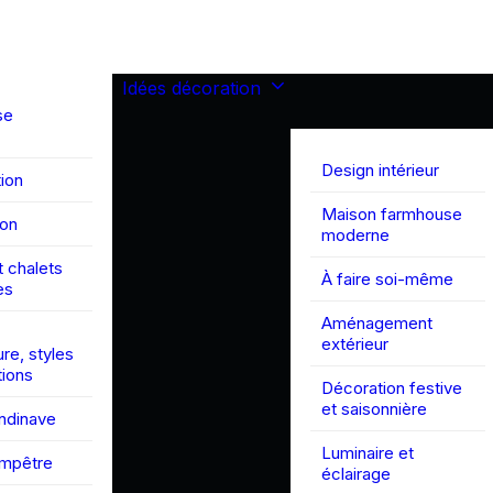
Idées décoration
se
Design intérieur
ion
Maison farmhouse
son
moderne
 chalets
À faire soi-même
es
Aménagement
extérieur
ure, styles
tions
Décoration festive
et saisonnière
andinave
Luminaire et
ampêtre
éclairage