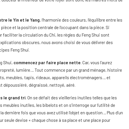
ntre le Yin et le Yang
, l’harmonie des couleurs, l’équilibre entre les
a pièce et la position centrale de l’occupant dans la pièce. Si
ciliter la circulation du Chi, les règles du Feng Shui sont
explications obscures, nous avons choisi de vous délivrer des
cipes Feng Shui.
ng Shui,
commencez par faire place nette
. Car, vous l’aurez
é, propreté, lumière… Tout commence par un grand ménage, histoire
ets, meubles, tapis, rideaux, appareils électroménagers… et
t dépoussiéré, dégraissé, nettoyé, aéré.
s le grand tri
. On se défait des vieilleries inutiles telles que les
 meubles inutiles, les bibelots et on s’interroge sur l’utilité de
ernière fois que vous avez utilisé l’objet en question… Plus d’un
our seule devise « chaque chose à sa place et une place pour