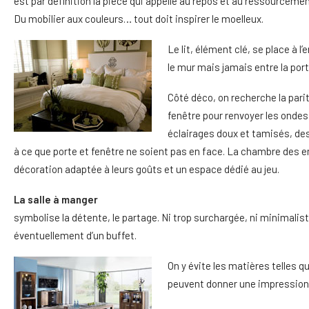
est par définition la pièce qui appelle au repos et au ressourceme
Du mobilier aux couleurs… tout doit inspirer le moelleux.
Le lit, élément clé, se place à l
le mur mais jamais entre la port
Côté déco, on recherche la parité
fenêtre pour renvoyer les ondes
éclairages doux et tamisés, de
à ce que porte et fenêtre ne soient pas en face. La chambre des e
décoration adaptée à leurs goûts et un espace dédié au jeu.
La salle à manger
symbolise la détente, le partage. Ni trop surchargée, ni minimalist
éventuellement d’un buffet.
On y évite les matières telles q
peuvent donner une impression