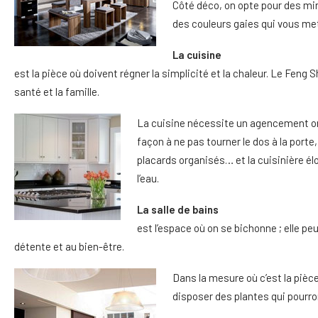
Côté déco, on opte pour des mir
des couleurs gaies qui vous met
La cuisine
est la pièce où doivent régner la simplicité et la chaleur. Le Feng 
santé et la famille.
La cuisine nécessite un agencement orga
façon à ne pas tourner le dos à la port
placards organisés… et la cuisinière élo
l’eau.
La salle de bains
est l’espace où on se bichonne ; elle pe
détente et au bien-être.
Dans la mesure où c’est la pièce 
disposer des plantes qui pourront