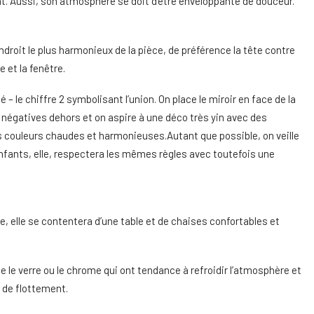
nt. Aussi, son atmosphère se doit d’être enveloppante de douceur.
’endroit le plus harmonieux de la pièce, de préférence la tête contre
e et la fenêtre.
 – le chiffre 2 symbolisant l’union. On place le miroir en face de la
 négatives dehors et on aspire à une déco très yin avec des
s couleurs chaudes et harmonieuses.Autant que possible, on veille
nfants, elle, respectera les mêmes règles avec toutefois une
e, elle se contentera d’une table et de chaises confortables et
ue le verre ou le chrome qui ont tendance à refroidir l’atmosphère et
 de flottement.