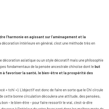
dre l’harmonie en agissant sur l’aménagement et la
la décoration intérieure en général, c’est une méthode très en
c une décoration asiatique ou un style décoratif mais une philosophie
cipes fondamentaux de la pensée ancestrale chinoise dont le
but
 à favoriser la santé, le bien-être et la prospérité des
cé « tchi »). L’objectif est donc de faire en sorte que le Chi circule
 de cette bonne circulation découlera une attitude, des pensées,
on – le bien-être – pour faire ressortir le vrai, c’est-à-dire
t douceur à l’intérieur de votre foyer sont donc les maîtres mots de