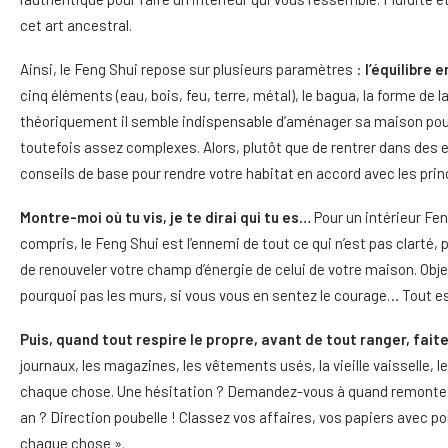
cet art ancestral.
Ainsi, le Feng Shui repose sur plusieurs paramètres :
l’équilibre e
cinq éléments (eau, bois, feu, terre, métal), le bagua, la forme de l
théoriquement il semble indispensable d’aménager sa maison pour fa
toutefois assez complexes. Alors, plutôt que de rentrer dans des 
conseils de base pour rendre votre habitat en accord avec les prin
Montre-moi où tu vis, je te dirai qui tu es…
Pour un intérieur Fe
compris, le Feng Shui est l’ennemi de tout ce qui n’est pas clart
de renouveler votre champ d’énergie de celui de votre maison. Obj
pourquoi pas les murs, si vous vous en sentez le courage… Tout es
Puis, quand tout respire le propre, avant de tout ranger, faite
journaux, les magazines, les vêtements usés, la vieille vaisselle, les
chaque chose. Une hésitation ? Demandez-vous à quand remonte la d
an ? Direction poubelle ! Classez vos affaires, vos papiers avec p
chaque chose ».