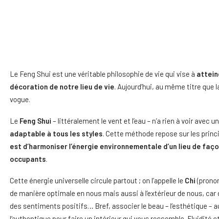
Le Feng Shui est une véritable philosophie de vie qui vise à
attein
décoration de notre lieu de vie
. Aujourd’hui, au même titre que 
vogue.
Le
Feng Shui
– littéralement le vent et l’eau – n’a rien à voir ave
adaptable à tous les styles
. Cette méthode repose sur les prin
est d’harmoniser l’énergie environnementale d’un lieu de façon
occupants
.
Cette énergie universelle circule partout ; on l’appelle le
Chi
(pronon
de manière optimale en nous mais aussi à l’extérieur de nous, car
des sentiments positifs… Bref, associer le beau – l’esthétique – au b
l‘authentique pour faire un intérieur qui vous ressemble. Fluidité e