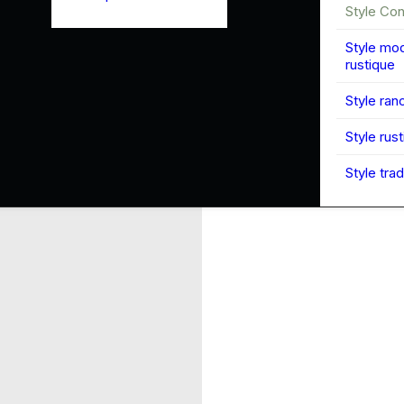
Style Co
Style mo
rustique
Style ran
Style rus
Style trad