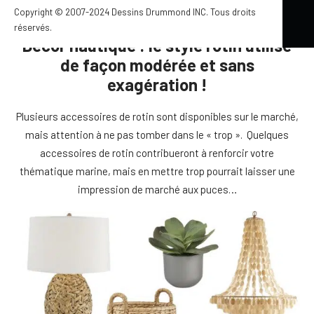
ambiance joyeuse et décontractée, à votre retour du boulot!
Copyright © 2007-2024 Dessins Drummond INC. Tous droits
réservés.
Décor nautique : le style rotin utilisé
de façon modérée et sans
exagération !
Plusieurs accessoires de rotin sont disponibles sur le marché,
mais attention à ne pas tomber dans le « trop ». Quelques
accessoires de rotin contribueront à renforcir votre
thématique marine, mais en mettre trop pourrait laisser une
impression de marché aux puces…