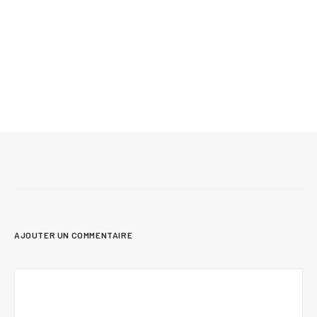
13 juillet 2026
Salle de lavage et coin buanderie : 10 photos
et idées d’aménagement
AJOUTER UN COMMENTAIRE