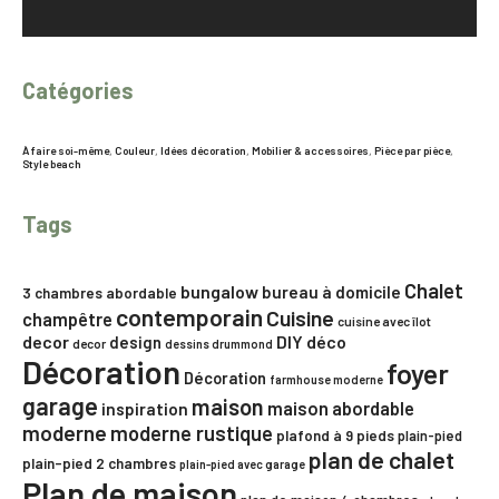
Catégories
À faire soi-même
,
Couleur
,
Idées décoration
,
Mobilier & accessoires
,
Pièce par pièce
,
Style beach
Tags
Chalet
bungalow
bureau à domicile
3 chambres
abordable
contemporain
Cuisine
champêtre
cuisine avec îlot
decor
DIY
déco
design
decor
dessins drummond
Décoration
foyer
Décoration
farmhouse moderne
garage
maison
maison abordable
inspiration
moderne
moderne rustique
plafond à 9 pieds
plain-pied
plan de chalet
plain-pied 2 chambres
plain-pied avec garage
Plan de maison