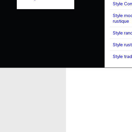
Style Co
Style mo
rustique
Style ran
Style rus
Style trad