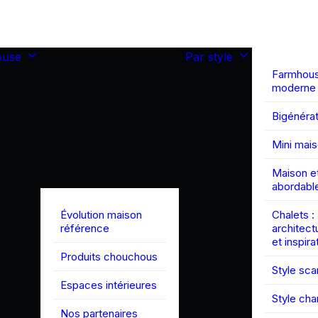
ouse
Par style
Farmhou
moderne
Bigénérat
Mini mai
Maison et
abordabl
Évolution maison
Chalets :
référence
architect
et inspira
Produits chouchous
Style sc
Espaces intérieures
Style ch
Nos partenaires