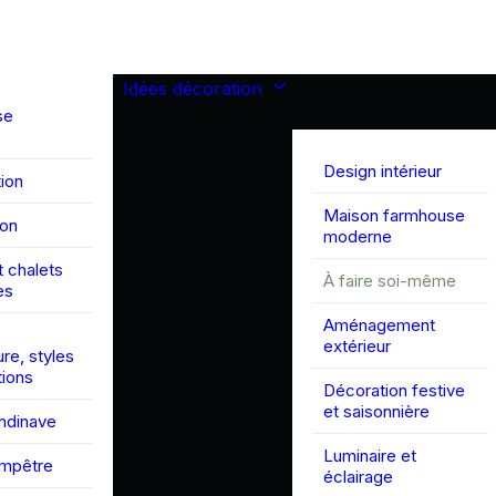
Idées décoration
se
Design intérieur
ion
Maison farmhouse
son
moderne
 chalets
À faire soi-même
es
Aménagement
extérieur
ure, styles
tions
Décoration festive
et saisonnière
andinave
Luminaire et
ampêtre
éclairage