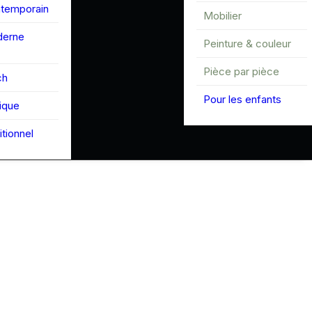
ntemporain
Mobilier
derne
Peinture & couleur
Pièce par pièce
ch
Pour les enfants
tique
itionnel