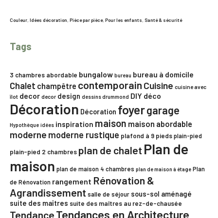
Couleur
,
Idées décoration
,
Pièce par pièce
,
Pour les enfants
,
Santé & sécurité
Tags
bungalow
bureau à domicile
3 chambres
abordable
bureau
contemporain
Chalet
Cuisine
champêtre
cuisine avec
decor
DIY
déco
design
îlot
decor
dessins drummond
Décoration
foyer
garage
Décoration
maison
maison abordable
inspiration
Hypothèque
idées
moderne
moderne rustique
plafond à 9 pieds
plain-pied
Plan de
plan de chalet
plain-pied 2 chambres
maison
plan de maison 4 chambres
Plan
plan de maison à étage
Rénovation &
rangement
de Rénovation
Agrandissement
sous-sol aménagé
salle de séjour
suite des maîtres
suite des maîtres au rez-de-chausée
Tendances en Architecture
Tendance