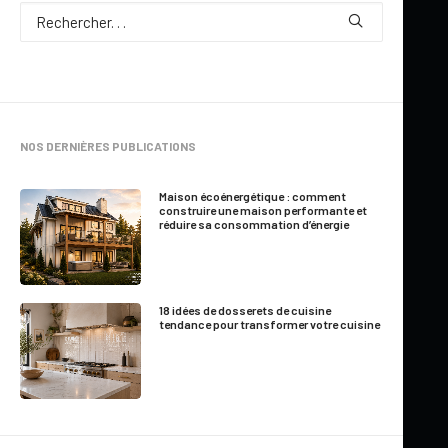
Par
Jennifer Larocque
NOS DERNIÈRES PUBLICATIONS
5 Minutes
|
Mis à jour le 12 février 2015
Maison écoénergétique : comment
construire une maison performante et
réduire sa consommation d’énergie
18 idées de dosserets de cuisine
tendance pour transformer votre cuisine