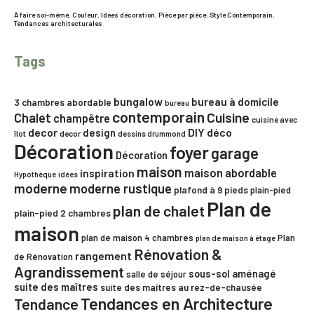
À faire soi-même
,
Couleur
,
Idées décoration
,
Pièce par pièce
,
Style Contemporain
,
Tendances architecturales
Tags
bungalow
bureau à domicile
3 chambres
abordable
bureau
contemporain
Chalet
Cuisine
champêtre
cuisine avec
decor
DIY
déco
design
îlot
decor
dessins drummond
Décoration
foyer
garage
Décoration
maison
maison abordable
inspiration
Hypothèque
idées
moderne
moderne rustique
plafond à 9 pieds
plain-pied
Plan de
plan de chalet
plain-pied 2 chambres
maison
plan de maison 4 chambres
Plan
plan de maison à étage
Rénovation &
rangement
de Rénovation
Agrandissement
sous-sol aménagé
salle de séjour
suite des maîtres
suite des maîtres au rez-de-chausée
Tendances en Architecture
Tendance