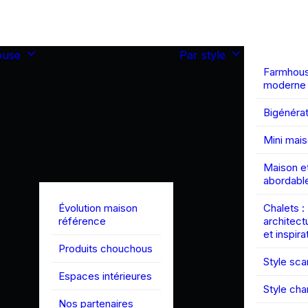
ouse
Par style
Farmhou
moderne
Bigénérat
Mini mai
Maison et
abordabl
Évolution maison
Chalets :
référence
architect
et inspira
Produits chouchous
Style sc
Espaces intérieures
Style ch
Nos partenaires