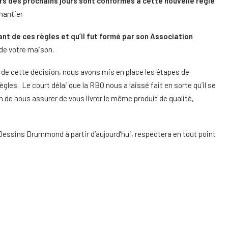
rs des prochains jours sont conformes à cette nouvelle règle
hantier
nt de ces règles et qu’il fut formé par son Association
 de votre maison.
 de cette décision, nous avons mis en place les étapes de
gles. Le court délai que la RBQ nous a laissé fait en sorte qu’il se
in de nous assurer de vous livrer le même produit de qualité,
essins Drummond à partir d’aujourd’hui, respectera en tout point