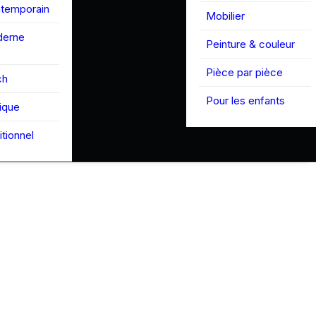
ntemporain
Mobilier
derne
Peinture & couleur
Pièce par pièce
ch
Pour les enfants
tique
itionnel