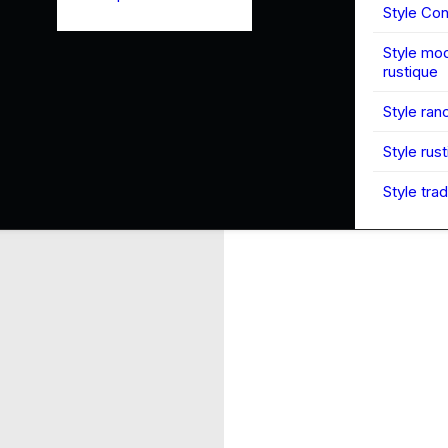
Style Co
Style mo
rustique
Style ran
Style rus
Style trad