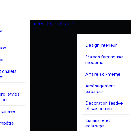
Idées décoration
se
Design intérieur
ion
Maison farmhouse
son
moderne
 chalets
À faire soi-même
es
Aménagement
extérieur
ure, styles
tions
Décoration festive
et saisonnière
andinave
Luminaire et
ampêtre
éclairage