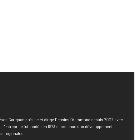
, Yves Carignan préside et dirige Dessins Drummond depuis 2002 avec
 L'entreprise fut fondée en 1973 et continue son développement
es régionales.