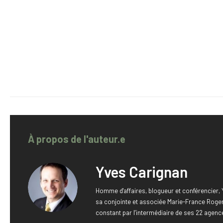
À propos de l'auteur.e
Yves Carignan
Homme d'affaires, blogueur et conférencier
sa conjointe et associée Marie-France Roger.
constant par l’intermédiaire de ses 22 agenc