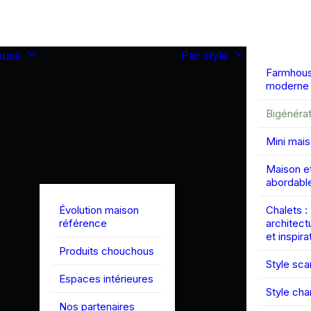
ouse
Par style
Farmhou
moderne
Bigénérat
Mini mai
Maison et
abordabl
Évolution maison
Chalets :
référence
architect
et inspira
Produits chouchous
Style sc
Espaces intérieures
Style ch
Nos partenaires