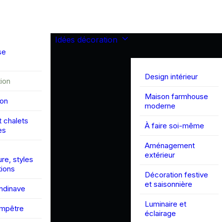
Idées décoration
se
Design intérieur
ion
Maison farmhouse
son
moderne
 chalets
À faire soi-même
es
Aménagement
extérieur
ure, styles
tions
Décoration festive
et saisonnière
andinave
Luminaire et
ampêtre
éclairage