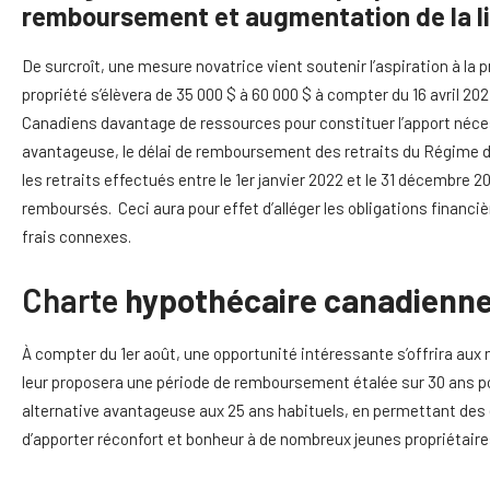
remboursement et augmentation de la li
De surcroît, une mesure novatrice vient soutenir l’aspiration à la 
propriété s’élèvera de 35 000 $ à 60 000 $ à compter du 16 avril 2
Canadiens davantage de ressources pour constituer l’apport néces
avantageuse, le délai de remboursement des retraits du Régime d’
les retraits effectués entre le 1er janvier 2022 et le 31 décembre 
remboursés. Ceci aura pour effet d’alléger les obligations financi
frais connexes.
Charte
hypothécaire canadienne 
À compter du 1er août, une opportunité intéressante s’offrira a
leur proposera une période de remboursement étalée sur 30 ans p
alternative avantageuse aux 25 ans habituels, en permettant de
d’apporter réconfort et bonheur à de nombreux jeunes propriétaire