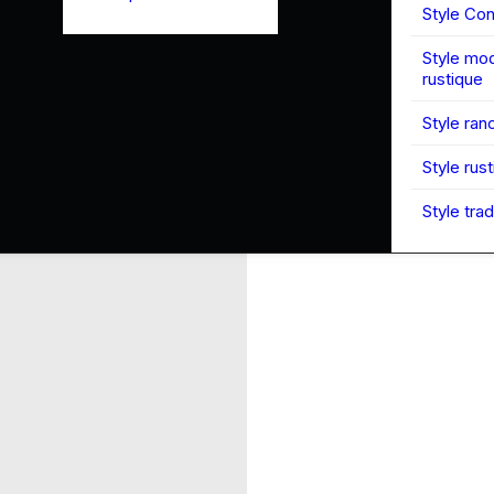
Style Co
Style mo
rustique
Style ran
Style rus
Style trad