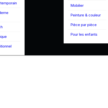
ntemporain
Mobilier
derne
Peinture & couleur
Pièce par pièce
ch
Pour les enfants
tique
itionnel