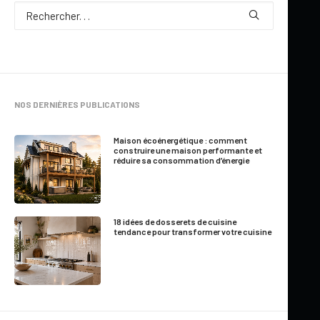
Par
Jessica Langlois
NOS DERNIÈRES PUBLICATIONS
17 Minutes
|
Mis à jour le 3 avril 2026
Maison écoénergétique : comment
construire une maison performante et
réduire sa consommation d’énergie
L’installation septique est un élément essentiel à considérer
lors de la construction ou de la rénovation d’une maison,
particulièrement en zone non desservie.
18 idées de dosserets de cuisine
tendance pour transformer votre cuisine
Réglementation des
installations septiques au
Québec