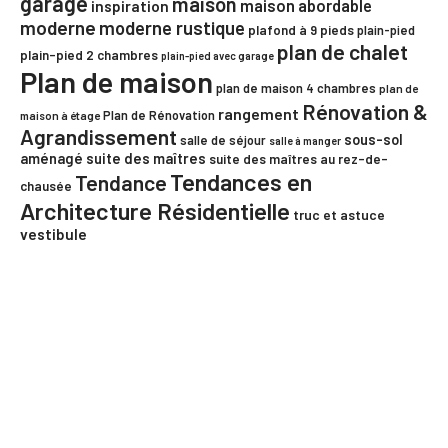
garage
maison
maison abordable
inspiration
moderne
moderne rustique
plafond à 9 pieds
plain-pied
plan de chalet
plain-pied 2 chambres
plain-pied avec garage
Plan de maison
plan de maison 4 chambres
plan de
Rénovation &
rangement
Plan de Rénovation
maison à étage
Agrandissement
sous-sol
salle de séjour
salle à manger
aménagé
suite des maîtres
suite des maîtres au rez-de-
Tendances en
Tendance
chausée
Architecture Résidentielle
truc et astuce
vestibule