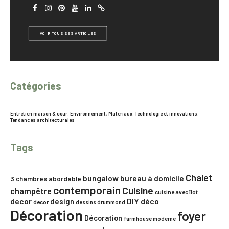
VOIR TOUS SES ARTICLES
Catégories
Entretien maison & cour
,
Environnement
,
Matériaux
,
Technologie et innovations
,
Tendances architecturales
Tags
Chalet
bungalow
bureau à domicile
3 chambres
abordable
contemporain
Cuisine
champêtre
cuisine avec îlot
decor
DIY
déco
design
decor
dessins drummond
Décoration
foyer
Décoration
farmhouse moderne