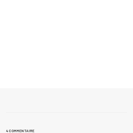
9 juillet 2026
Bois torréfié : avantages, inconvénients et
utilisations
4 COMMENTAIRE